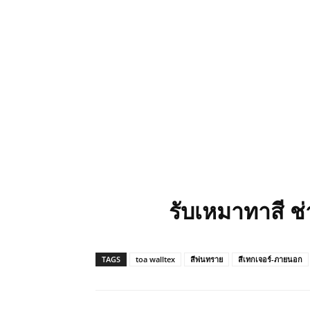
รับเหมาทาสี ช
TAGS
toa walltex
สีพ่นทราย
สีเทกเจอร์-ภายนอก