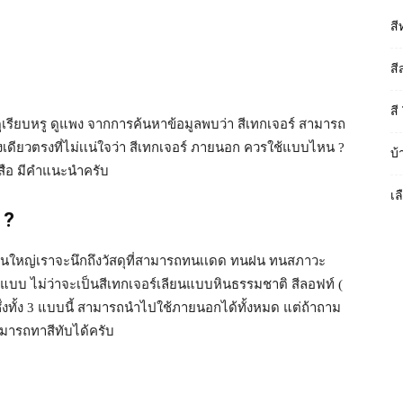
สี
สี
สี
เรียบหรู ดูแพง จากการค้นหาข้อมูลพบว่า สีเทกเจอร์ สามารถ
งเดียวตรงที่ไม่เเน่ใจว่า สีเทกเจอร์ ภายนอก ควรใช้แบบไหน ?
บ้
สือ มีคำแนะนำครับ
เล
 ?
วนใหญ่เราจะนึกถึงวัสดุที่สามารถทนเเดด ทนฝน ทนสภาวะ
ลายแบบ ไม่ว่าจะเป็นสีเทกเจอร์เลียนแบบหินธรรมชาติ สีลอฟท์ (
ซึ่งทั้ง 3 แบบนี้ สามารถนำไปใช้ภายนอกได้ทั้งหมด แต่ถ้าถาม
สามารถทาสีทับได้ครับ