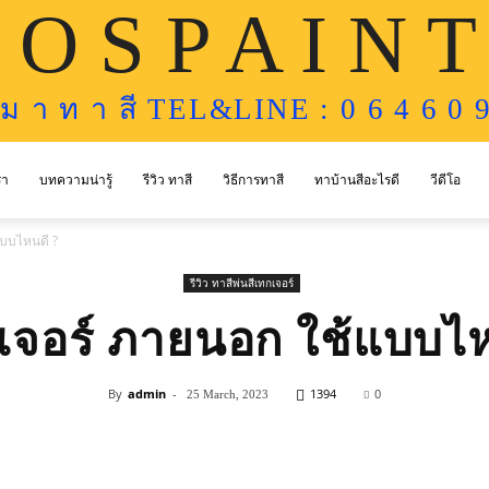
 O S P A I N T
ห ม า ท า สี TEL&LINE : 0 6 4 6 0 9
รา
บทความน่ารู้
รีวิว ทาสี
วิธีการทาสี
ทาบ้านสีอะไรดี
วีดีโอ
แบบไหนดี ?
รีวิว ทาสีพ่นสีเทกเจอร์
กเจอร์ ภายนอก ใช้แบบไห
By
admin
-
1394
0
25 March, 2023