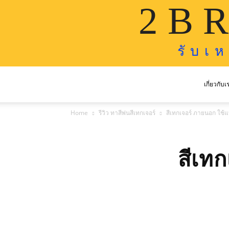
2 B R
รั บ เ 
เกี่ยวกับเ
Home
รีวิว ทาสีพ่นสีเทกเจอร์
สีเทกเจอร์ ภายนอก ใช้
สีเท