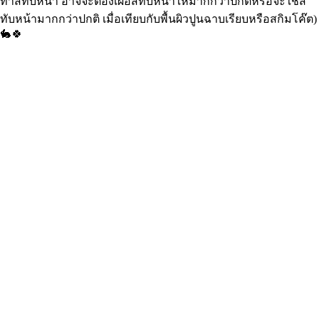
ทาสีทับหน้า อาจจะต้องเผื่อสีทับหน้าให้มากกว่าปกติหรือจะใช้สี
ทับหน้ามากกว่าปกติ เมื่อเทียบกับพื้นผิวปูนฉาบเรียบหรือสกิมโค๊ต)
🐇
🍀