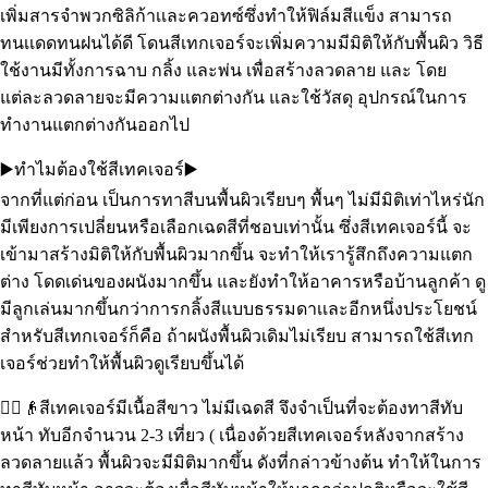
เพิ่มสารจำพวกซิลิก้าเเละควอทซ์ซึ่งทำให้ฟิล์มสีเเข็ง สามารถ
ทนเเดดทนฝนได้ดี โดนสีเทกเจอร์จะเพิ่มความมีมิติให้กับพื้นผิว วิธี
ใช้งานมีทั้งการฉาบ กลิ้ง และพ่น เพื่อสร้างลวดลาย และ โดย
แต่ละลวดลายจะมีความแตกต่างกัน และใช้วัสดุ อุปกรณ์ในการ
ทำงานแตกต่างกันออกไป
▶️
ทำไมต้องใช้สีเทคเจอร์
▶️
จากที่แต่ก่อน เป็นการทาสีบนพื้นผิวเรียบๆ พื้นๆ ไม่มีมิติเท่าไหร่นัก
มีเพียงการเปลี่ยนหรือเลือกเฉดสีที่ชอบเท่านั้น ซึ่งสีเทคเจอร์นี้ จะ
เข้ามาสร้างมิติให้กับพื้นผิวมากขึ้น จะทำให้เรารู้สึกถึงความแตก
ต่าง โดดเด่นของผนังมากขึ้น และยังทำให้อาคารหรือบ้านลูกค้า ดู
มีลูกเล่นมากขึ้นกว่าการกลิ้งสีแบบธรรมดาเเละอีกหนึ่งประโยชน์
สำหรับสีเทกเจอร์ก็คือ ถ้าผนังพื้นผิวเดิมไม่เรียบ สามารถใช้สีเทก
เจอร์ช่วยทำให้พื้นผิวดูเรียบขึ้นได้
👳‍♀️
👴
สีเทคเจอร์มีเนื้อสีขาว ไม่มีเฉดสี จึงจำเป็นที่จะต้องทาสีทับ
หน้า ทับอีกจำนวน 2-3 เที่ยว ( เนื่องด้วยสีเทคเจอร์หลังจากสร้าง
ลวดลายแล้ว พื้นผิวจะมีมิติมากขึ้น ดังที่กล่าวข้างต้น ทำให้ในการ