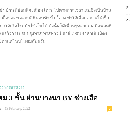
สี
หญ่ๆ บ้าน ก็ย่อมที่จะเสื่อมโทรมไปตามกาลเวลาและยิ่งเป็นบ้าน
าก็อาจจะเจอกับสีที่ค่อนข้างไม่โอเค ทำให้เสื่อมสภาพได้เร็ว
บ้
ให้เกิดโรคภัยไข้เจ็บได้ ดังนั้นก็มีเพื่อนๆหลายคน มีเเพลนที่
อรีวิวการปรับปรุงทาสี ทาสีทาวน์เฮ้าส์ 2 ชั้น ราคาเป็นมิตร
มิตรเเค่ไหนไปชมกันครับ
Read more
ีวิว ทาสีทาวเฮ้าส์
ฮม 3 ชั้น ย่านบางนา BY ช่างเสือ
-
n
13 February, 2022
0