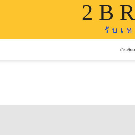
2 B R
รั บ เ 
เกี่ยวกับเ