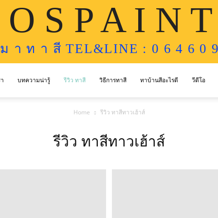
 O S P A I N T
ห ม า ท า สี TEL&LINE : 0 6 4 6 0 9
รา
บทความน่ารู้
รีวิว ทาสี
วิธีการทาสี
ทาบ้านสีอะไรดี
วีดีโอ
Home
รีวิว ทาสีทาวเฮ้าส์
รีวิว ทาสีทาวเฮ้าส์