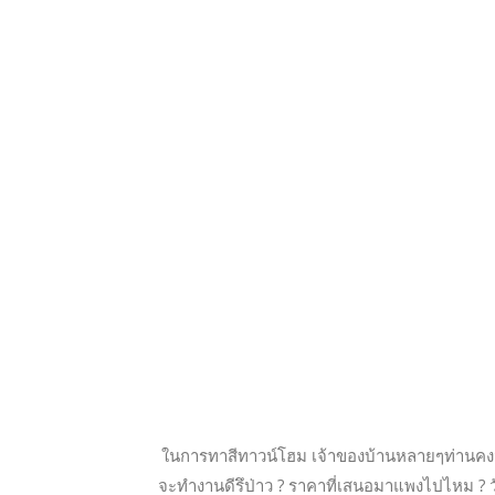
ในการทาสีทาวน์โฮม เจ้าของบ้านหลายๆท่านคงมี
จะทำงานดีรึป่าว ? ราคาที่เสนอมาแพงไปไหม ? วั