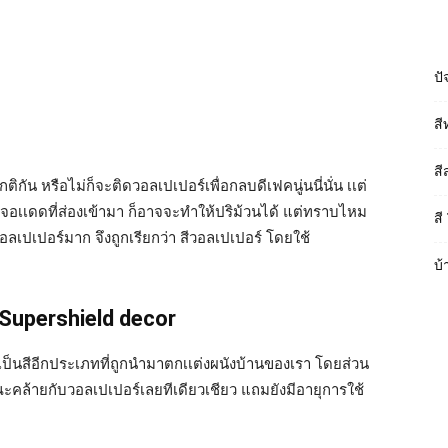
ปั
สี
สี
กัน หรือไม่ก็จะติดวอลเปเปอร์เพื่อกลบดีเฟคนู่นนี่นั่น เเต่
่งเจอเเดดที่ส่องเข้ามา ก็อาจจะทำให้ปริม้วนได้ แต่ทราบไหม
สี
อลเปเปอร์มาก จึงถูกเรียกว่า สีวอลเปเปอร์ โดยใช้
บ้
ี Supershield decor
 เป็นสีอีกประเภทที่ถูกนำมาตกเเต่งผนังบ้านของเรา โดยส่วน
ณะคล้ายกับวอลเปเปอร์เลยทีเดียวเชียว แถมยังมีอายุการใช้