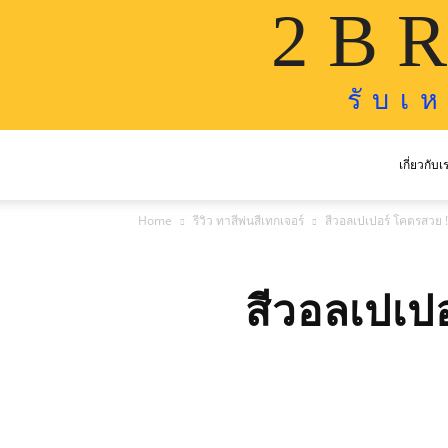
2 B R
รั บ เ 
เกี่ยวกับเ
Home
รีวิว ทาสีพ่นสีเทกเจอร์
สีวอลเปเปอร์ โคตรสวย !
สีวอลเปเปอ