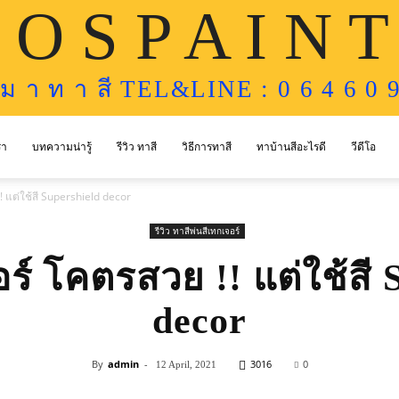
 O S P A I N T
ห ม า ท า สี TEL&LINE : 0 6 4 6 0 9
รา
บทความน่ารู้
รีวิว ทาสี
วิธีการทาสี
ทาบ้านสีอะไรดี
วีดีโอ
! แต่ใช้สี Supershield decor
รีวิว ทาสีพ่นสีเทกเจอร์
ร์ โคตรสวย !! แต่ใช้สี 
decor
By
admin
-
3016
0
12 April, 2021