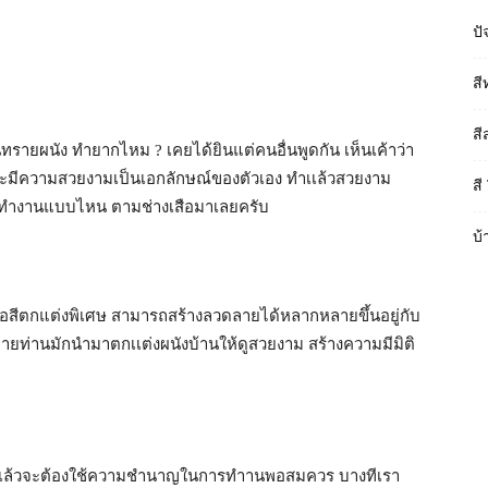
ปั
สี
สี
ทรายผนัง ทำยากไหม ? เคยได้ยินแต่คนอื่นพูดกัน เห็นเค้าว่า
งจะมีความสวยงามเป็นเอกลักษณ์ของตัวเอง ทำเเล้วสวยงาม
สี
การทำงานแบบไหน ตามช่างเสือมาเลยครับ
บ้
 ก็คือสีตกแต่งพิเศษ สามารถสร้างลวดลายได้หลากหลายขึ้นอยู่กับ
ท่านมักนำมาตกเเต่งผนังบ้านให้ดูสวยงาม สร้างความมีมิติ
กๆเเล้วจะต้องใช้ความชำนาญในการทำานพอสมควร บางทีเรา