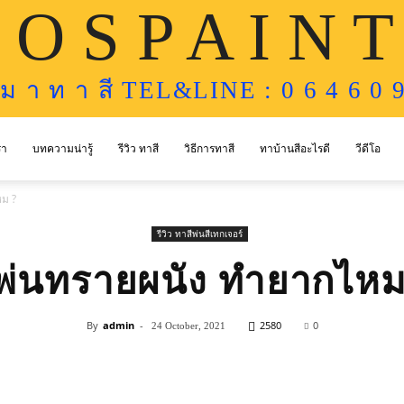
 O S P A I N T
ห ม า ท า สี TEL&LINE : 0 6 4 6 0 9
รา
บทความน่ารู้
รีวิว ทาสี
วิธีการทาสี
ทาบ้านสีอะไรดี
วีดีโอ
หม ?
รีวิว ทาสีพ่นสีเทกเจอร์
ีพ่นทรายผนัง ทำยากไหม
By
admin
-
2580
0
24 October, 2021