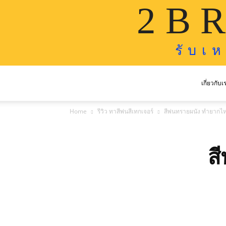
2 B R
รั บ เ 
เกี่ยวกับเ
Home
รีวิว ทาสีพ่นสีเทกเจอร์
สีพ่นทรายผนัง ทำยากไ
ส