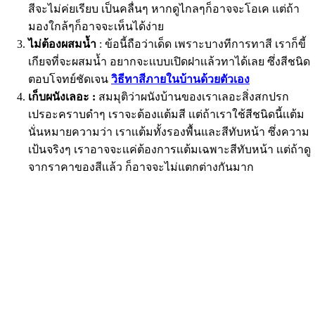
สีจะไม่ค่ยเรียบ เป็นคลื่นๆ หากดูไกลๆก็อาจจะโอเค เเต่ถ้า
มองใกล้ๆก็อาจจะเห็นได้ง่าย
ไม่ต้องผสมน้ำ
: ข้อนี้ถือว่าเด็ด เพราะบางทีการทาสี เราก็ขี้
เกียจที่จะผสมน้ำ อยากจะเเบบเปิดฝาเเล้วทาได้เลย ซึ่งสีชนิด
ตอบโจทย์ชัดเจน
วิธีทาสีภายในบ้านด้วยตัวเอง
เก็บผนังเลอะ :
สมมุติว่าผนังบ้านของเราเลอะสิ่งสกปรก
เปรอะคราบดำๆ เราจะต้องเเต้มสี เเต่ถ้าเราใช้สีชนิดนี้เเต้ม
นั่นหมายความว่า เราเเต้มทั้งรองพื้นและสีทับหน้า ซึ่งความ
เป้นจริงๆ เราอาจจะเเค่ต้องการเเต้มเฉพาะสีทับหน้า เเต่ถ้าดู
จากราคาของสีเเล้ว ก็อาจจะไม่แตกต่างกันมาก