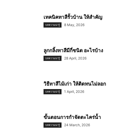
เทคนิคทาสีรั้วบ้าน ให้สำคัญ
8 May, 2026
บทความน่ารู้
ลูกกลิ้งทาสีมีกี่ชนิด อะไรบ้าง
28 April, 2026
บทความน่ารู้
วิธีทาสีไม้เก่า ให้ติดทนไม่ลอก
1 April, 2026
บทความน่ารู้
ขั้นตอนการกำจัดตะไคร่น้ำ
24 March, 2026
บทความน่ารู้