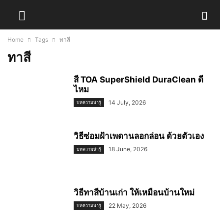
Home
Tags
ทาสี
ทาสี
สี TOA SuperShield DuraClean ดี
ไหม
14 July, 2026
บทความน่ารู้
วิธีซ่อมฝ้าเพดานลอกล่อน ด้วยตัวเอง
18 June, 2026
บทความน่ารู้
วิธีทาสีบ้านเก่า ให้เหมือนบ้านใหม่
22 May, 2026
บทความน่ารู้