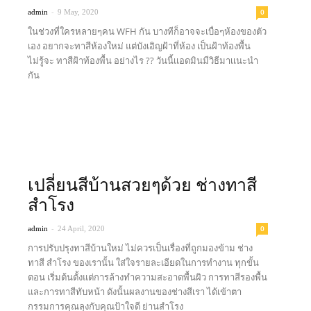
-
0
admin
9 May, 2020
ในช่วงที่ใครหลายๆคน WFH กัน บางทีก็อาจจะเบื่อๆห้องของตัว
เอง อยากจะทาสีห้องใหม่ แต่บังเอิญฝ้าที่ห้อง เป็นฝ้าท้องพื้น
ไม่รู้จะ ทาสีฝ้าท้องพื้น อย่างไร ?? วันนี้เเอดมินมีวิธีมาเเนะนำ
กัน
Read more
เปลี่ยนสีบ้านสวยๆด้วย ช่างทาสี
สำโรง
-
0
admin
24 April, 2020
การปรับปรุงทาสีบ้านใหม่ ไม่ควรเป็นเรื่องที่ถูกมองข้าม ช่าง
ทาสี สำโรง ของเรานั้น ใส่ใจรายละเอียดในการทำงาน ทุกขั้น
ตอน เริ่มต้นตั้งแต่การล้างทำความสะอาดพื้นผิว การทาสีรองพื้น
และการทาสีทับหน้า ดังนั้นผลงานของช่างสีเรา ได้เข้าตา
กรรมการคุณลุงกับคุณป้าใจดี ย่านสำโรง