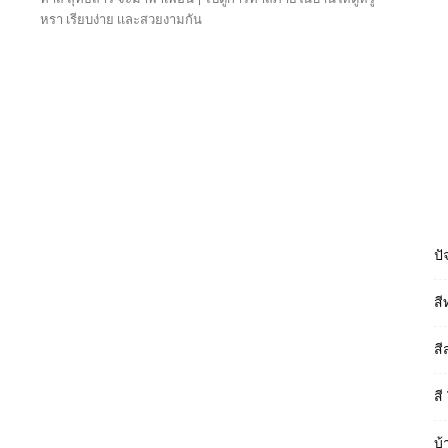
หรา เรียบง่าย เเละสวยงามกัน
Read more
ปั
สี
สี
สี
บ้