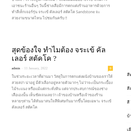
เอาชนะร้านอื่นๆ วันนี้ช่างเสือมีการตกแต่งร้านอาหารด้วยการ
ทำสีเท็กเจอร์รุ่น จระเข้ คัลเลอร์ สตัคโค Sandstone จะ
สวยงามขนาดไหน ไปชมกันครับ !!
Read more
สุดข้องใจ ทำไมต้อง จระเข้ คัล
เลอร์ สตัคโค ?
-
0
admin
11 January, 2022
สี
ในช่วงระยะเวลาที่ผ่านมา วัสดุในการตกเเต่งผนังบ้านของเราให้
สวยสง่า น่าอยู่ มีตัวเลือกอยู่หลายตัวมากๆ ไม่ว่าจะเป็นกระเบื้อง
ไม้ระเเนง หรือเเม้เเต่กระทั่งหิน แต่จากประสบการณ์ของช่าง
สี
เสือเองนั้น เห็นชัดเจนเลยว่า เจ้าของบ้านหรือเจ้าของร้าน
หลายๆท่าน ได้หันมาสนใจสีพิเศษกันมากขึ้นโดยเฉพาะ จระเข้
สี
คัลเลอร์ สตัคโค
บ้
Read more
เล