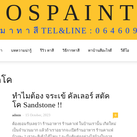
 O S P A I N T
ห ม า ท า สี TEL&LINE : 0 6 4 6 0 9
รา
บทความน่ารู้
รีวิว ทาสี
วิธีการทาสี
ทาบ้านสีอะไรดี
วีดีโอ
ัคโค
ทำไมต้อง จระเข้ คัลเลอร์ สตัค
โค Sandstone !!
-
0
admin
15 October, 2023
ต้องยอมรับเลยว่า ร้านอาหาร ร้านคาเฟ่ ในบ้านเรานั้น เกิดใหม่
เป็นจำนวนมาก แล้วถ้าเราอยากจะเปิดร้านอาหาร ร้านคาแฟ่
บ้างละ ? เราจะสู้เค้าได้ไหม ? จะมีเเต้มต่ออย่างไรบ้างในการ