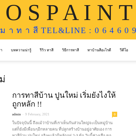
 O S P A I N T
ห ม า ท า สี TEL&LINE : 0 6 4 6 0 9
รา
บทความน่ารู้
รีวิว ทาสี
วิธีการทาสี
ทาบ้านสีอะไรดี
วีดีโอ
ม่
การทาสีบ้าน ปูนใหม่ เริ่มยังไงให้
ถูกหลัก !!
-
0
admin
9 February, 2021
ในปัจจุบันนี้ ถึงเเม้ว่าบ้านที่เราเห็นกันส่วนใหญ่จะเป็นหมู่บ้าน
เเต่ก็ยังมีเพื่อนๆอีกหลายคน ที่ปลูกสร้างบ้านอยู่อาศัยเอง การ
ทาสีบ้าน ปูนใหม่ จริงๆเเล้วมีหลักอยู่ 2-3 ข้อ วันนี้ช่างเสือ ขอ