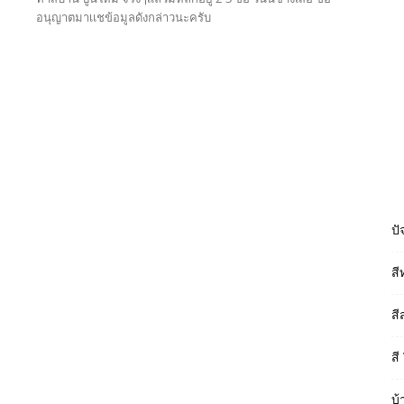
อนุญาตมาเเชข้อมูลดังกล่าวนะครับ
Read more
ปั
สี
สี
สี
บ้