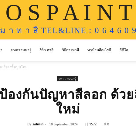
 O S P A I N T
ห ม า ท า สี TEL&LINE : 0 6 4 6 0 9
รา
บทความน่ารู้
รีวิว ทาสี
วิธีการทาสี
ทาบ้านสีอะไรดี
วีดีโอ
ยสีรองพื้นปูนใหม่
บทความน่ารู้
้องกันปัญหาสีลอก ด้วยส
ใหม่
By
admin
-
1572
0
18 September, 2024