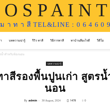
 O S P A I N T
ห ม า ท า สี TEL&LINE : 0 6 4 6 0 9
รา
บทความน่ารู้
รีวิว ทาสี
วิธีการทาสี
ทาบ้านสีอะไรดี
วีดีโอ
ตรน้ำสำหรับห้องนอน
บทความน่ารู้
สีรองพื้นปูนเก่า สูตรน
นอน
By
admin
-
1478
0
30 August, 2024