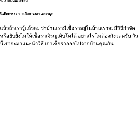
4.โรคผิวหนังอักเสบ
5.เกิดการระคายเคืองดวงตา เเละจมูก
เเล้วถ้าเรารู้เเล้วละ ว่าบ้านเรามีเชื้อราอยู่ในบ้านเราจะมีวิธีกำจัด
หรือยับยั้งไม่ให้เชื้อราเจิรญเติบโตได้ อย่างไร ไม่ต้องกังวลครับ วัน
นี้เราจะมาเเนะนำวิธี เอาเชื้อราออกไปจากบ้านคุณกัน