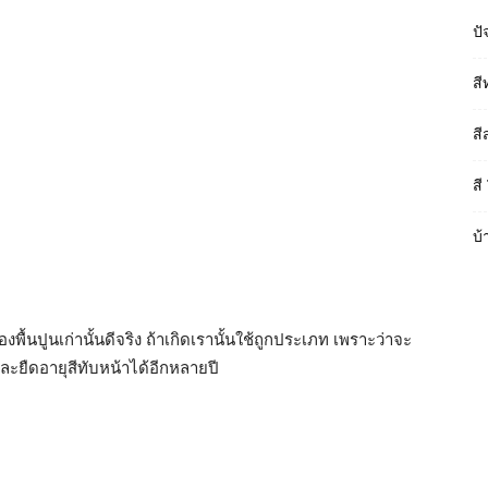
ปั
สี
สี
สี
บ้
ีรองพื้นปูนเก่านั้นดีจริง ถ้าเกิดเรานั้นใช้ถูกประเภท เพราะว่าจะ
ะยืดอายุสีทับหน้าได้อีกหลายปี