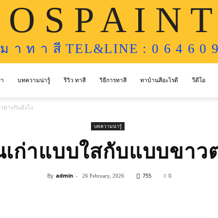
 O S P A I N T
ห ม า ท า สี TEL&LINE : 0 6 4 6 0 9
รา
บทความน่ารู้
รีวิว ทาสี
วิธีการทาสี
ทาบ้านสีอะไรดี
วีดีโอ
วต่างกันยังไง
บทความน่ารู้
ปูนเก่าแบบใสกับแบบขาวต่
By
admin
-
755
0
26 February, 2026