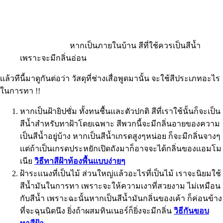
หากเป็นภายในบ้าน สีที่ใช้ควรเป็นสีน้ำ
เพราะจะมีกลิ่นอ่อน
เเล้วทีนี้มาดูกันต่อว่า วัสดุที่ช่างเสื่อพูดมานั้น จะใช้สีประเภทอะไร
ในการทา !!
หากเป็นฝ้ายิปซั่ม ทั้งทนชื้นเเละตัวปกติ สีที่เราใช้นั้นก็จะเป็น
สีน้ำสำหรับทาฝ้าโดยเฉพาะ สีพวกนี้จะมีกลิ่นอายของความ
เป็นสีน้ำอยู่บ้าง หากเป็นสีน้ำเกรดสูงๆหน่อย ก็จะมีกลิ่นจางๆ
เเต่ถ้าเป็นเกรดประหยักเปิดถังมาก็อาจจะได้กลิ่นของเเอมโม
เนีย
วิธีทาสีฝ้าท้องพื้นแบบง่ายๆ
ฝ้าระเเนงที่เป็นไม้ ส่วนใหญ่เเล้วอะไรที่เป็นไม้ เราจะนิยมใช้
สีน้ำมันในการทา เพราะจะให้ความเงาที่สวยงาม ไม่เหมือน
กับสีน้ำ เพราะฉะนั้นหากเป็นสีน้ำมันกลิ่นของเค้า ก็ค่อนข้าง
ที่จะฉุนนิดนึง ยิ่งถ้าผสมทินเนอร์ก็ยิ่งจะมีกลิ่น
วิธีกันขอบ