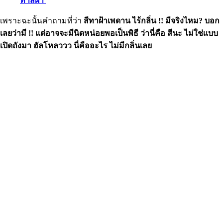
ทาสีฝ้า
เพราะฉะนั้นคำถามที่ว่า
สีทาฝ้าเพดาน ไร้กลิ่น !! มีจริงไหม? บอก
เลยว่ามี !! เเต่อาจจะมีนิดหน่อยพอเป็นพิธี ว่านี่คือ สีนะ ไม่ใช่เเบบ
เปิดถังมา ฮัลโหลววว นี่คืออะไร ไม่มีกลิ่นเลย