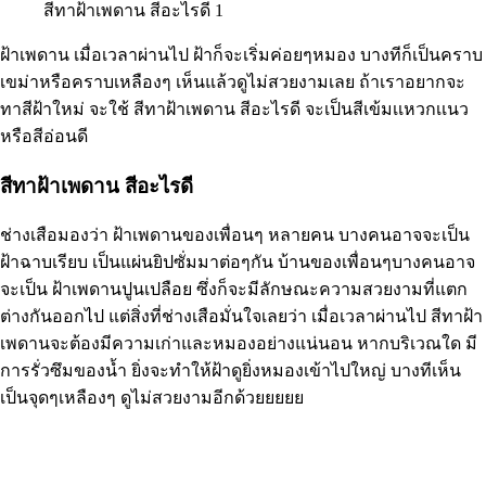
สีทาฝ้าเพดาน สีอะไรดี 1
ฝ้าเพดาน เมื่อเวลาผ่านไป ฝ้าก็จะเริ่มค่อยๆหมอง บางทีก็เป็นคราบ
เขม่าหรือคราบเหลืองๆ เห็นแล้วดูไม่สวยงามเลย ถ้าเราอยากจะ
ทาสีฝ้าใหม่ จะใช้ สีทาฝ้าเพดาน สีอะไรดี จะเป็นสีเข้มเเหวกเเนว
หรือสีอ่อนดี
สีทาฝ้าเพดาน สีอะไรดี
ช่างเสือมองว่า ฝ้าเพดานของเพื่อนๆ หลายคน บางคนอาจจะเป็น
ฝ้าฉาบเรียบ เป็นแผ่นยิปซั่มมาต่อๆกัน บ้านของเพื่อนๆบางคนอาจ
จะเป็น ฝ้าเพดานปูนเปลือย ซึ่งก็จะมีลักษณะความสวยงามที่แตก
ต่างกันออกไป แต่สิ่งที่ช่างเสือมั่นใจเลยว่า เมื่อเวลาผ่านไป สีทาฝ้า
เพดานจะต้องมีความเก่าและหมองอย่างแน่นอน หากบริเวณใด มี
การรั่วซึมของน้ำ ยิ่งจะทำให้ฝ้าดูยิ่งหมองเข้าไปใหญ่ บางทีเห็น
เป็นจุดๆเหลืองๆ ดูไม่สวยงามอีกด้วยยยยย