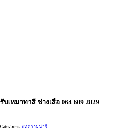
รับเหมาทาสี ช่างเสือ 064 609 2829
Categories:
บทความน่ารู้