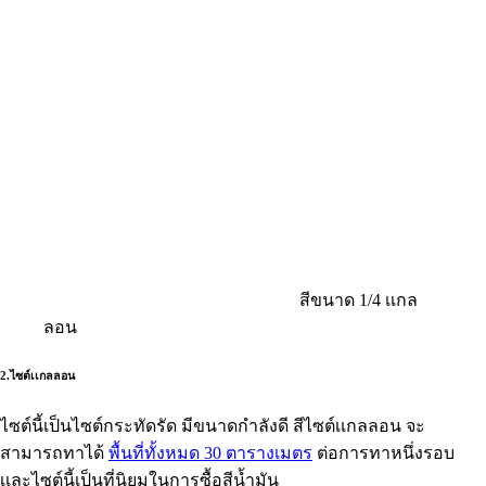
สีขนาด 1/4 เเกล
ลอน
2.ไซต์เเกลลอน
ไซต์นี้เป็นไซต์กระทัดรัด มีขนาดกำลังดี สีไซต์เเกลลอน จะ
สามารถทาได้
พื้นที่ทั้งหมด 30 ตารางเมตร
ต่อการทาหนึ่งรอบ
เเละไซต์นี้เป็นที่นิยมในการซื้อสีน้ำมัน