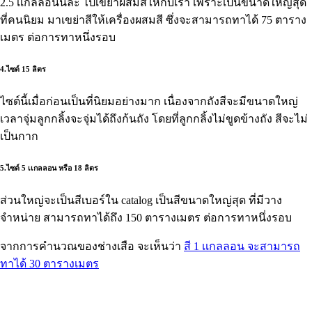
2.5 เเกลลอนนี่ละ ไปเขย่าผสมสีให้กับเรา เพราะเป็นขนาดใหญ่สุด
ที่คนนิยม มาเขย่าสีให้เครื่องผสมสี ซึ่งจะสามารถทาได้ 75 ตาราง
เมตร ต่อการทาหนึ่งรอบ
4.ไซต์ 15 ลิตร
ไซต์นี้เมื่อก่อนเป็นที่นิยมอย่างมาก เนื่องจากถังสีจะมีขนาดใหญ่
เวลาจุ่มลูกกลิ้งจะจุ่มได้ถึงก้นถัง โดยที่ลูกกลิ้งไม่ขูดข้างถัง สีจะไม่
เป็นกาก
5.ไซต์ 5 เเกลลอน หรือ 18 ลิตร
ส่วนใหญ่จะเป็นสีเบอร์ใน catalog เป็นสีขนาดใหญ่สุด ที่มีวาง
จำหน่าย สามารถทาได้ถึง 150 ตารางเมตร ต่อการทาหนึ่งรอบ
จากการคำนวณของช่างเสือ จะเห็นว่า
สี 1 เเกลลอน จะสามารถ
ทาได้ 30 ตารางเมตร