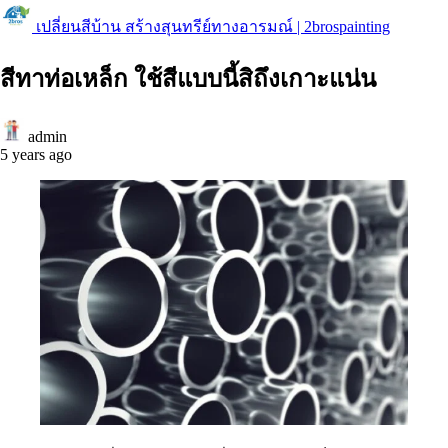
เปลี่ยนสีบ้าน สร้างสุนทรีย์ทางอารมณ์ | 2brospainting
สีทาท่อเหล็ก ใช้สีแบบนี้สิถึงเกาะแน่น
admin
5 years ago