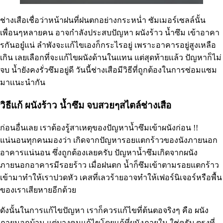
ช่างเสือเชื่อว่าหน้าฝนที่ฝนตกอย่างกระหน่ำ ซัมเมอร์เซลล์นั้น
เพื่อนๆหลายคน อาจกำลังประสบปัญหา ผนังร้าว น้ำซึม เข้าอาคา
รกันอยู๋แน่ ลำพังจะเเก้ไขเองก็กระไรอยู่ เพราะอาคารอยู่สูงเหลือ
เกิน เลยเลือกที่จะเเก้ไขผนังด้านในเเทน แต่สุดท้ายเเล้ว ปัญหาก็ไม่
จบ น้ำยังคงรั่วซึมอยู่ดี วันนี้ช่างเสือมีวิธีที่ถูกต้องในการซ่อมแซม
มาเเนะนำกัน
วิธีแก้ ผนังร้าว น้ำซึม จบสวยๆสไตล์ช่างเสือ
ก่อนอื่นเลย เราต้องรู้สาเหตุของปัญหาน้ำซึมเข้าผนังก่อน !!
แน่นอนทุกคนมองว่า เกิดจากปัญหารอยแตกร้าวของนังภายนอก
อาคารแน่นอน ซึ่งถูกต้องเลยครับ ปัญหาน้ำซึมเกิดจากผนัง
ภายนอกอาคารมีรอยร้าว เมื่อฝนตก น้ำก็ซึมเข้าตามรอยแตกร้าว
เข้ามาทำให้เราปวดหัว เคสที่เลวร้ายอาจทำให้เฟอร์นิเจอร์หรือพื้น
ของเราเสียหายอีกด้วย
ดังนั้นในการแก้ไขปัญหา เราก็ควรเเก้ไขที่ต้นตอจริงๆ คือ ผนัง
ภายนอกบ้าน แต่บางคนเเก้ไขโดยเเก้ที่ผนังภายใน ใช่ครับ ตรงที่