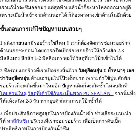
เราเเก้น้ำจะซึมออกมา เเต่สุดท้ายเเล้วน้ำก็จะหาไหลออกมาอยู่ดี
เพราะเมื่อน้ำเข้าจากด้านนอกได้ ก็ต้องหาทางเข้าด้านในอีกด้วย
ขั้นตอนการเเก้ไขปัญหาเเบบสวยๆ
1.ผนังภายนอกมีรอยร้าวใช่ไหม !! เราก็ต้องจัดการซ่อมรอยร้าว
ด้านนอกซะก่อน โดยการกรีดเปิดร่องรอยร้าวให้กว้างสัก 2-3
มิลลิเมตร ลึกสัก 1-2 มิลลิเมตร พอให้วัสดุที่เราโป๊วเข้าไปได้
2.ซีลรอยเเตกร้าวที่เราเปิดร่องนั่นด้วย
วัสดุยืดหยุ่น !! ย้ำหนาๆ เลย
ว่าวัสดุยืดหยุ่น
ห้ามเอาปูนไปโป๊วเด็ดขาด เพราะถ้าใช้ปูน สักพัก
รอยร้าวก็จะเกิดขึ้นมาใหม่อีก ปัญหาเดิมก็จะเกิดซ้ำ ไม่จบสักที
โดยส่วนใหญ่วัสดุที่เค้าใช้กันจะเป็นพวก PU SEALANT
จากนั้นทิ้ง
ให้เเห้งสนิท 2-3 วัน หากยุบตัวก็สามารถโป๊วซ้ำได้
3.เพื่อประสิทธิภาพสูงสุดในการป้องกันน้ำเข้า ช่างเสือจะเเนะนำ
ให้
ทาสีกันซึม
บริเวณที่เราซ่อมรอยร้าว เพื่อเป็นการดับเบิ้ล
ประสิทธิภาพในการป้องกันน้ำซึม