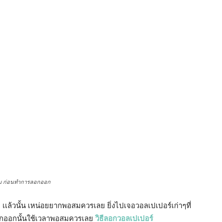
ทำการลอกออก
ๆ เเล้วนั้น เหน่อยยากพอสมควรเลย ยิ่งไปเจอวอลเปเปอร์เก่าๆที่
ลอกออกนั้นใช้เวลาพอสมควรเลย
วิธีลอกวอลเปเปอร์