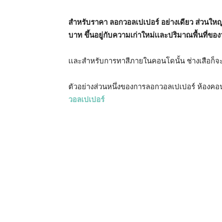
สำหรับราคา ลอกวอลเปเปอร์ อย่างเดียว ส่วนใหญ่ท
บาท ขึ้นอยู่กับความเก่าใหม่เเละปริมาณพื้นที่ขอ
เเละสำหรับการทาสีภายในคอนโดนั้น ช่างเสือก็จะ
ตัวอย่างส่วนหนึ่งของการลอกวอลเปเปอร์ ห้องคอน
วอลเปเปอร์