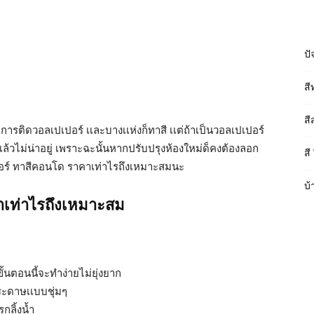
ปั
สี
สี
ารติดวอลเปเปอร์ เเละบางเเห่งก็ทาสี เเต่ถ้าเป็นวอลเปเปอร์
เล้วไม่น่าอยู่ เพราะฉะนั้นหากปรับปรุงห้องใหม่ด็คงต้องลอก
สี
อร์ ทาสีคอนโด ราคาเท่าไรถึงเหมาะสมนะ
บ้
าเท่าไรถึงเหมาะสม
ั้นตอนนี้จะทำง่ายไม่ยุ่งยาก
นกระดาษเเบบชุ่มๆ
กลิ้งน้ำ