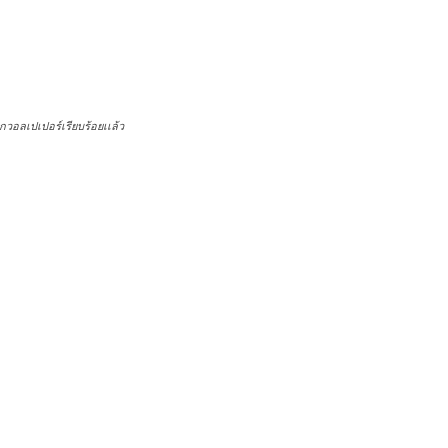
เปอร์เรียบร้อยเเล้ว