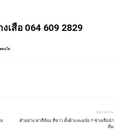
่างเสือ 064 609 2829
ีคอนโด
Next article
ดย
ตัวอย่าง ทาสีห้อง สีขาว ทั้งฝ้าและผนัง !! ช่างเสือนำ
ทีม