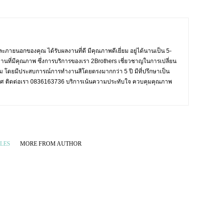
ะภายนอกของคุณ ได้รับผลงานที่ดี มีคุณภาพดีเยี่ยม อยู่ได้นานเป็น 5-
งานที่มีคุณภาพ ซึ่งการบริการของเรา 2Brothers เชี่ยวชาญในการเปลี่ยน
งาม โดยมีประสบการณ์การทำงานสีโดยตรงมากกว่า 5 ปี มีที่ปรึกษาเป็น
ะเทศ ติดต่อเรา 0836163736 บริการเน้นความประทับใจ ควบคุมคุณภาพ
LES
MORE FROM AUTHOR