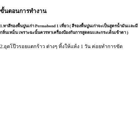
ขั้นตอนการทำงาน
1.ทาสีรองพื้นปูนเก่า Permabond 1 เที่ยว ( สีรองพื้นปูนเก่าจะเป็นสูตรน้ำมันเเละมี
กลิ่นเหม็น เพราะฉะนั้นควรหาเครื่องป้องกันการสูดดมเเละกระเด็นเข้าตา )
2.อุดโป๊วรอยเเตกร้าว ต่างๆ ทิ้งให้เเห้ง 1 วัน ค่อยทำการขัด