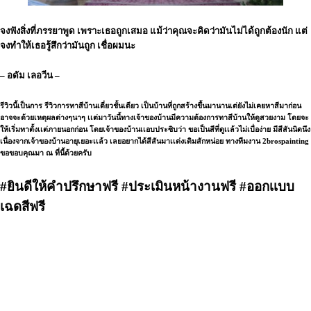
จงฟังสิ่งที่ภรรยาพูด เพราะเธอถูกเสมอ
แม้ว่าคุณจะคิดว่ามันไม่ได้ถูกต้องนัก
แต่
จงทำให้เธอรู้สึกว่ามันถูก เชื่อผมนะ
– อดัม เลอวีน –
รีวิวนี้เป็นการ รีวิวการทาสีบ้านเดี่ยวชั้นเดียว เป็นบ้านที่ถูกสร้างขึ้นมานานเต่ยังไม่เคยหาสีมาก่อน
อาจจะด้วยเหตุผลต่างๆนาๆ เเต่มาวันนี้ทางเจ้าของบ้านมีความต้องการทาสีบ้านให้ดูสวยงาม โดยจะ
ให้เริ่มทาตั้งเเต่ภายนอกก่อน โดยเจ้าของบ้านเเอบประซิบว่า ขอเป็นสีที่ดูเเล้วไม่เบื่อง่าย มีสีสันนิดนึง
เนื่องจากเจ้าของบ้านอายุเยอะเเล้ว เลยอยากได้สีสันมาเเต่งเติมสักหน่อย ทางทีมงาน 2brospainting
ขอขอบคุณมา ณ ที่นี้ด้วยครับ
#ยินดีให้คำปรึกษาฟรี
#ประเมินหน้างานฟรี
#ออกเเบบ
เฉดสีฟรี