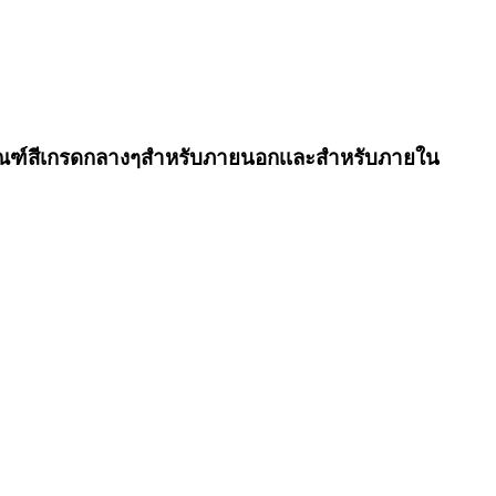
ลิตภัณฑ์สีเกรดกลางๆสำหรับภายนอกเเละสำหรับภายใน