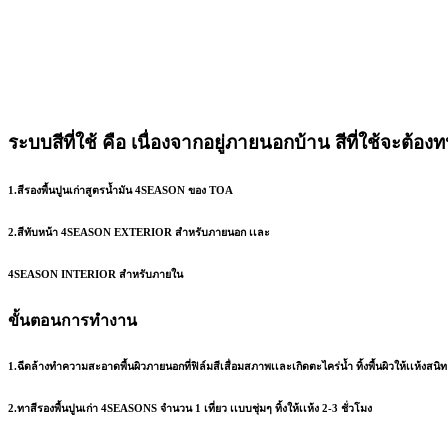
ระบบสีที่ใช้ คือ เนื่องจากอยู่ภายนอกบ้าน สีที่ใช้จ
1.สีรองพื้นปูนเก่าสูตรน้ำมัน 4SEASON ของ TOA
2.สีทับหน้า 4SEASON EXTERIOR สำหรับภายนอก เเละ
4SEASON INTERIOR สำหรับภายใน
ขั้นตอนการทำงาน
1.ฉีดล้างทำความสะอาดพื้นผิวภายนอกที่ฟิล์มสีเสื่อมสภาพเเละเกิดตะไคร่น้ำ ทิ้งพื้นผิวให้เเห้งสนิท
2.ทาสีรองพื้นปูนเก่า 4SEASONS จำนวน 1 เที่ยว เเบบชุ่มๆ ทิ้งให้เเห้ง 2-3 ชั่วโมง