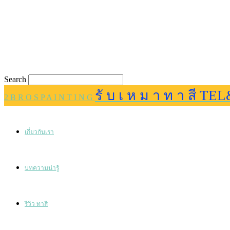
Search
รั บ เ ห ม า ท า สี TEL
2 B R O S P A I N T I N G
เกี่ยวกับเรา
บทความน่ารู้
รีวิว ทาสี