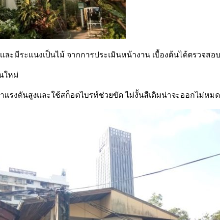
เป็นปูนเเละมีระเเนงเป็นไม้ จากการประเมินหน้างาน เบื้องต้นได้ตรวจสอ
ยนใหม่
น้ำเเรงดันสูงเเละใช้สก็อตไบรท์ช่วยขัด ไม่งั้นสีเดิมน่าจะออกไม่หมด