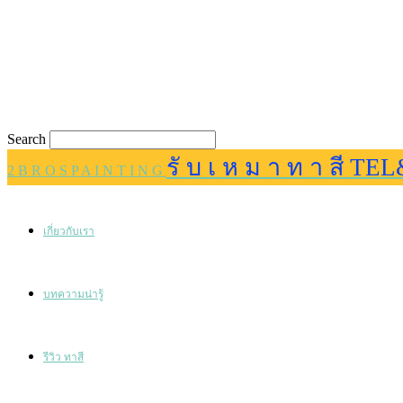
Search
รั บ เ ห ม า ท า สี TEL
2 B R O S P A I N T I N G
เกี่ยวกับเรา
บทความน่ารู้
รีวิว ทาสี