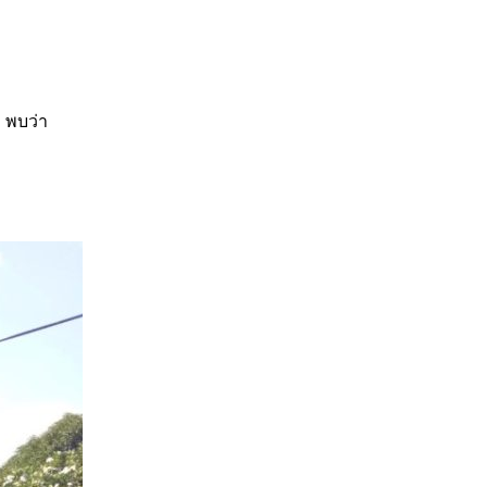
บ พบว่า