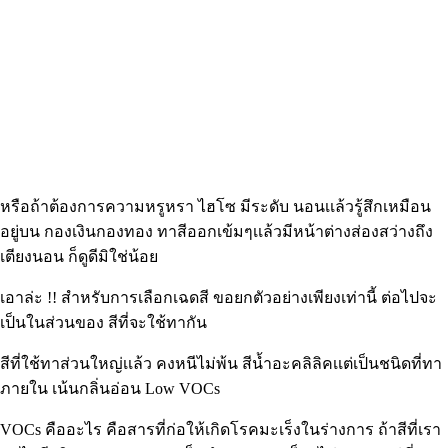
หรือถ้าต้องการความหรูหรา ไฮโซ มีระดับ นอนเเล้วรู้สึกเหมือน
อยู่บน กองเงินกองทอง ทาสีออกเข้มๆเเล้วมีหน้าต่างส่องสว่างถึง
เตียงนอน ก็ดูดีมิใช่น้อย
เอาล่ะ !! สำหรับการเลือกเฉดสี ขอยกตัวอย่างเพียงเท่านี้ ต่อไปจะ
เป็นในส่วนของ สีที่จะใช้ทากัน
สีที่ใช้ทาส่วนใหญ่เเล้ว คงหนีไม่พ้น สีน้ำอะคลิลิคเเต่เป็นชนิดที่ทา
ภายใน เน้นกลิ่นอ่อน Low VOCs
VOCs คืออะไร คือสารที่ก่อให้เกิดโรคมะเร็งในร่างการ ถ้าสีที่เรา