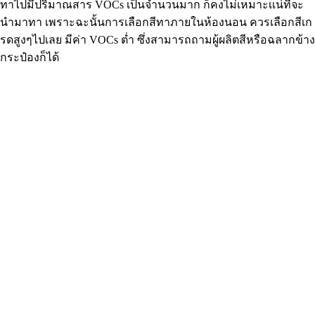
ทาไปมีปริมาณสาร VOCs เป็นจำนวนมาก ก็คงไม่เหมาะเเน่ที่จะ
นำมาทา เพราะฉะนั้นการเลือกสีทาภายในห้องนอน ควรเลือกสีเก
รดสูงๆไปเลย มีค่า VOCs ต่ำ ซึ่งสามารถถามผู้ผลิตสีหรือฉลากข้าง
กระป๋องก็ได้