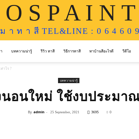
 O S P A I N T
ห ม า ท า สี TEL&LINE : 0 6 4 6 0 9
รา
บทความน่ารู้
รีวิว ทาสี
วิธีการทาสี
ทาบ้านสีอะไรดี
วีดีโอ
ท่าไร ?
บทความน่ารู้
งนอนใหม่ ใช้งบประมาณ
By
admin
-
3695
0
25 September, 2021