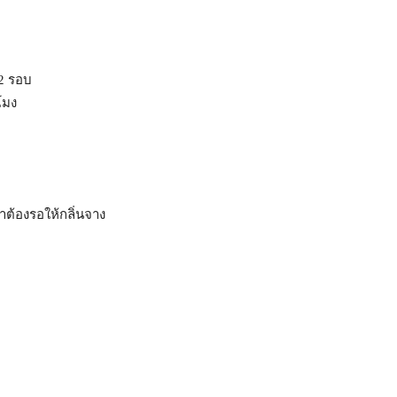
 2 รอบ
โมง
่าต้องรอให้กลิ่นจาง