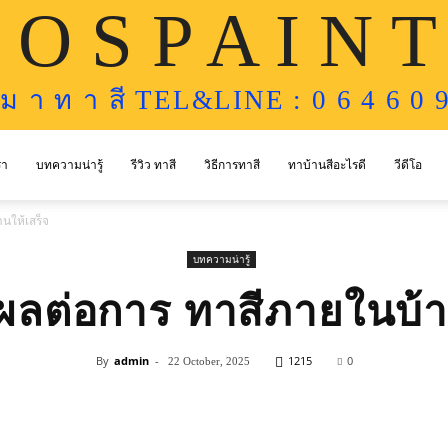
 O S P A I N T
ห ม า ท า สี TEL&LINE : 0 6 4 6 0 9
รา
บทความน่ารู้
รีวิว ทาสี
วิธีการทาสี
ทาบ้านสีอะไรดี
วีดีโอ
านให้เสร็จ
บทความน่ารู้
่มีผลต่อการ ทาสีภายในบ้า
By
admin
-
1215
0
22 October, 2025