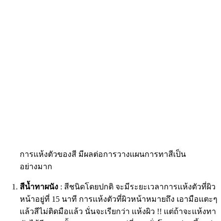
การเเห้งตัวของสี มีผลต่อการวางเเผนการทาสีเป็น
อย่างมาก
สีน้ำทาผนัง
: สีชนิดโดยปกติ จะมีระยะเวลาการเเห้งตัวที่ผิว
หน้าอยู่ที่ 15 นาที การเเห้งตัวที่ผิวหน้าหมายถึง เอามือเเตะๆ
เเล้วสีไม่ติดมือเเล้ว นั่นจะเรียกว่า เเห้งผิว !! เเต่ถ้าจะเเห้งทา