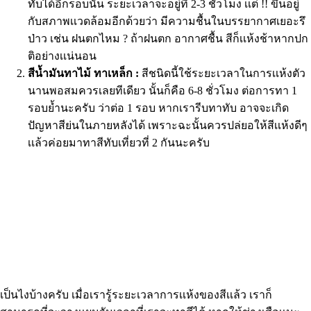
ทับได้อีกรอบนั้น ระยะเวลาจะอยู่ที่ 2-3 ชั่วโมง เเต่ !! ขึ้นอยู่
กับสภาพเเวดล้อมอีกด้วยว่า มีความชื้นในบรรยากาศเยอะรึ
ป่าว เช่น ฝนตกไหม ? ถ้าฝนตก อากาศชื้น สีก็เเห้งช้าหากปก
ติอย่างเเน่นอน
สีน้ำมันทาไม้ ทาเหล็ก :
สีชนิดนี้ใช้ระยะเวลาในการเเห้งตัว
นานพอสมควรเลยทีเดียว นั้นก็คือ 6-8 ชั่วโมง ต่อการทา 1
รอบย้ำนะครับ ว่าต่อ 1 รอบ หากเรารีบทาทับ อาจจะเกิด
ปัญหาสีย่นในภายหลังได้ เพราะฉะนั้นควรปล่ยอให้สีเเห้งดีๆ
เเล้วค่อยมาทาสีทับเที่ยวที่ 2 กันนะครับ
เป็นไงบ้างครับ เมื่อเรารู้ระยะเวลาการเเห้งของสีเเล้ว เราก็