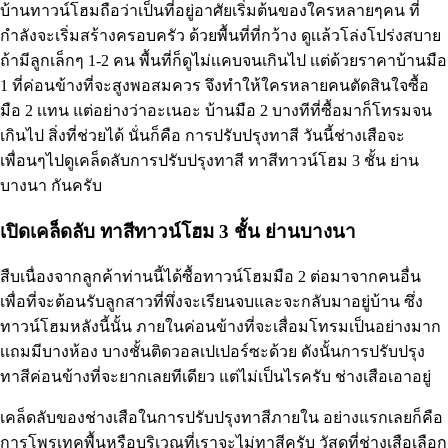
บ้านทาวน์โฮมถือว่าเป็นที่อยู่อาศัยเริ่มต้นของใครหลายๆคน ที่
กำลังจะเริ่มสร้างครอบครัว ด้วยพื้นที่ที่กว้าง ดูเเล้วโล่งโปร่งสบาย
ถ้ามีลูกเล็กๆ 1-2 คน พื้นที่ก็ดูไม่เเคบจนเกินไป เเต่ด้วยราคาบ้านมือ
1 ที่ค่อนข้างที่จะสูงพอสมควร จึงทำให้ใครหลายคนตัดสินใจซื้อ
มือ 2 เเทน แต่อย่างว่าอะเนอะ บ้านมือ 2 บางทีที่ซื้อมาก็โทรมจน
เกินไป สิ่งที่ช่วยได้ นั่นก็คือ การปรับปรุงทาสี วันนี้ช่างเสือจะ
เพื่อนๆไปดูเคล็ดลับการปรับปรุงทาสี ทาสีทาวน์โฮม 3 ชั้น ย่าน
บางนา กันครับ
เปิดเคล็ดลับ ทาสีทาวน์โฮม 3 ชั้น ย่านบางนา
สืบเนื่องจากลูกค้าท่านนี้ได้ซื้อทาวน์โฮมมือ 2 ต่อมาจากคนอื่น
เพื่อที่จะต้อนรับลูกสาวที่พึ่งจะเรียนจบและจะกลับมาอยู่บ้าน ซึ่ง
ทาวน์โฮมหลังนี้นั้น ภายในค่อนข้างที่จะเสื่อมโทรมเป็นอย่างมาก
เเถมมีบางห้อง บางชั้นติดวอลเปเปอร์ซะด้วย ดังนั้นการปรับปรุง
ทาสีค่อนข้างที่จะยากเลยทีเดียว แต่ไม่เป็นไรครับ ช่างเสือเอาอยู่
เคล็ดลับของช่างเสือในการปรับปรุงทาสีภายใน อย่างแรกเลยก็คือ
การโพรเทคพื้นหรือบริเวณที่เราจะไม่ทาสีครับ วัสดุที่ช่างเสือเลือก