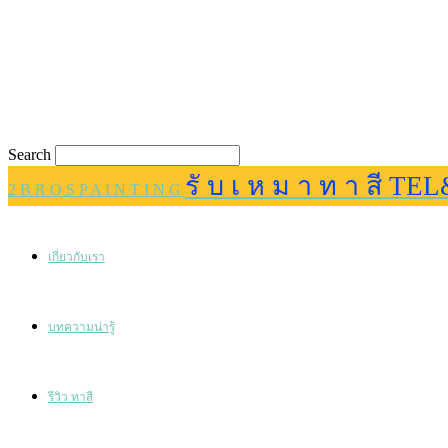
Search
รั บ เ ห ม า ท า สี TEL
2 B R O S P A I N T I N G
เกี่ยวกับเรา
บทความน่ารู้
รีวิว ทาสี