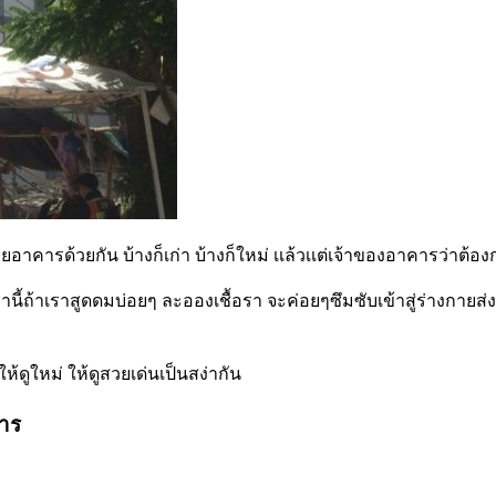
รด้วยกัน บ้างก็เก่า บ้างก็ใหม่ เเล้วเเต่เจ้าของอาคารว่าต้องกา
ล่านี้ถ้าเราสูดดมบ่อยๆ ละอองเชื้อรา จะค่อยๆซึมซับเข้าสู่ร่างกายส
ดูใหม่ ให้ดูสวยเด่นเป็นสง่ากัน
การ