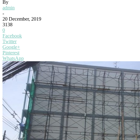
By
admin
-
20 December, 2019
3138
0
Facebook
Twitter
Google+
Pinterest
WhatsApp