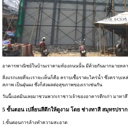
อาคารพาณิชย์ในบ้านเราตามท้องถนนนั้น มีด้วยกันมากมายหลายอาคา
สิ่งเเรกเลยที่จะเราจะเห็นก็คือ คราบเชื้อราตะไคร่น้ำ ซึ่งคราบเห
สภาพ เป็นฝุ่นผง ซึ่งก็ส่งผลต่อสุขภาพของเราเช่นกัน
วันนี้เเอดมินเลยมาชวนพวกเราชาวเจ้าของอาคารตึกเก่า มาทาสีให้
5 ขั้นตอน เปลี่ยนสีตึกให้ดูงาม โดย ช่างทาสี สมุทรปรา
1.ขั้นตอนการล้างทำความสะอาด