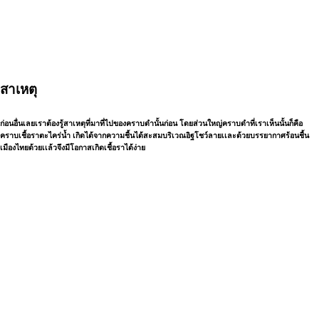
สาเหตุ
ก่อนอื่นเลยเราต้องรู้สาเหตุที่มาที่ไปของคราบดำนั้นก่อน โดยส่วนใหญ่คราบดำที่เราเห็นนั้นก็คือ
คราบเชื้อราตะไคร่น้ำ เกิดได้จากความชื้นได้สะสมบริเวณอิฐโชว์ลายเเละด้วยบรรยากาศร้อนชื้น
เมืองไทยด้วยเเล้วจึงมีโอกาสเกิดเชื้อราได้ง่าย