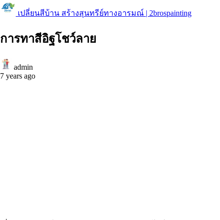
เปลี่ยนสีบ้าน สร้างสุนทรีย์ทางอารมณ์ | 2brospainting
การทาสีอิฐโชว์ลาย
admin
7 years ago