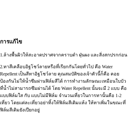
การเเก้ไข
1.ล้างพื้นผิวให้สะอาดปราศจากคราบดำ ฝุ่นผง เเละสิ่งสกปรกก่อน
2.ทาสีเคลือบอิฐโชว์ลายหรือที่เรียกกันโดยทั่วไป คือ Water
Repellent เป็นสีทาอิฐโชว์ลาย คุณสมบัติของเจ้าตัวนี้ก็คือ คอย
ป้องกันไม่ให้น้ำซึมผ่านฟิล์มสีได้ การทำงานลักษณะเหมือนใบบัว
ที่น้ำไม่สามารถซึมผ่านได้ โดย Water Repellent นั้นจะมี 2 เเบบ คือ
เเบบฟิล์มใส กับ เเบบไม่มีฟิล์ม จำนวนเที่ยวในการทานั้นคือ 1-2
เที่ยว โดยเเต่ละเที่ยวอย่าทิ้งให้ฟิล์มสีเดิมเเห้ง ให้ทาเพิ่มในขณะที่
ฟิล์มสีเดิมยังเปียกอยู่