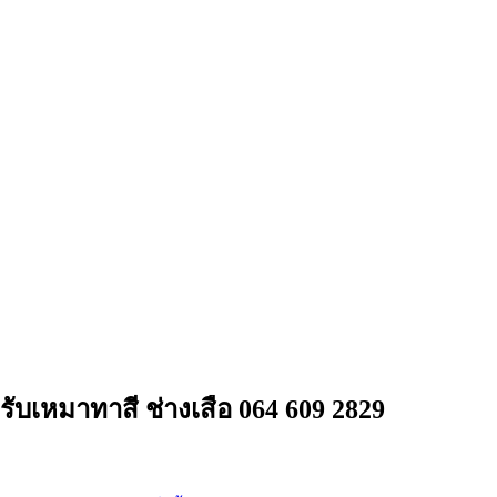
รับเหมาทาสี ช่างเสือ 064 609 2829