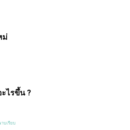
หม่
อะไรขึ้น ?
ฉาบเรียบ