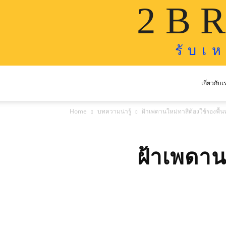
2 B R
รั บ เ 
เกี่ยวกับเ
Home
บทความน่ารู้
ฝ้าเพดานใหม่ทาสีต้องใช้รองพื้นห
ฝ้าเพดานใ