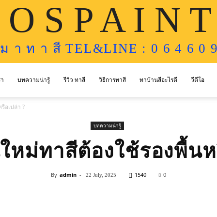
 O S P A I N T
ห ม า ท า สี TEL&LINE : 0 6 4 6 0 9
รา
บทความน่ารู้
รีวิว ทาสี
วิธีการทาสี
ทาบ้านสีอะไรดี
วีดีโอ
รือเปล่า ?
บทความน่ารู้
หม่ทาสีต้องใช้รองพื้นห
By
admin
-
1540
0
22 July, 2025