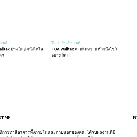
กเจอร์
รีวิว ทาสีพ่นสีเทกเจอร์
alltex ปาดใหญ่ ผนังไฉไล
TOA Walltex ลายหินทราย ทำผนังโชว์
ใคร
อย่างเด็ด !!
UT ME
F
อให้การทาสีอาคารทั้งภายในและภายนอกของคุณ ได้รับผลงานที่มี