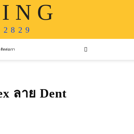
 I N G
 2 8 2 9
ติดต่อเรา
ex ลาย Dent