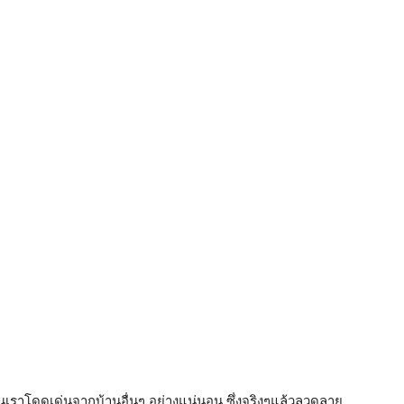
านเราโดดเด่นจากบ้านอื่นๆ อย่างแน่นอน ซึ่งจริงๆแล้วลวดลาย