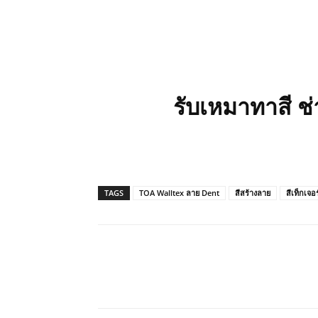
รับเหมาทาสี ช
TAGS
TOA Walltex ลาย Dent
สีสร้างลาย
สีเท็กเจอ