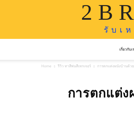
2 B R
รั บ เ 
เกี่ยวกับเ
Home
รีวิว ทาสีพ่นสีเทกเจอร์
การตกแต่งผนังบ้านด้ว
การตกแต่งผ