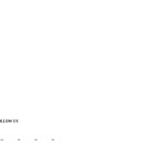
OLLOW US