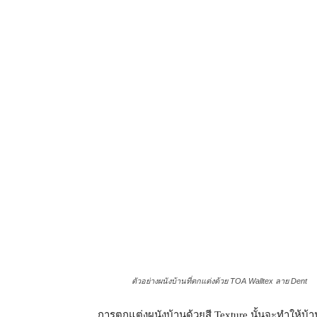
ตัวอย่างผนังบ้านที่ตกแต่งด้วย TOA Walltex ลาย Dent
การตกแต่งผนังบ้านด้วยสี Texture นั้นจะทำให้บ้