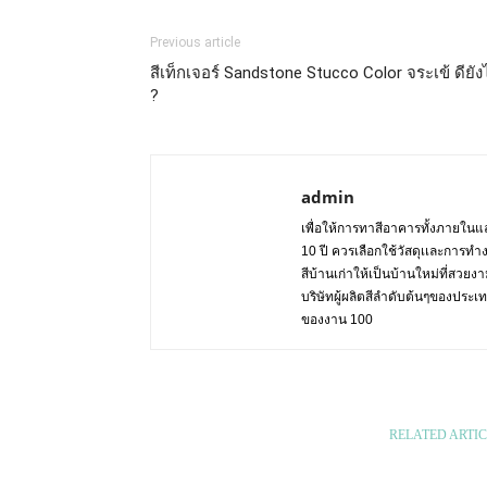
Previous article
สีเท็กเจอร์ Sandstone Stucco Color จระเข้ ดียัง
?
admin
เพื่อให้การทาสีอาคารทั้งภายในแล
10 ปี ควรเลือกใช้วัสดุเเละการทำ
สีบ้านเก่าให้เป็นบ้านใหม่ที่สวย
บริษัทผู้ผลิตสีลำดับต้นๆของปร
ของงาน 100
RELATED ARTIC