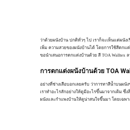
ว่าด้วยผนังบ้าน ปกติทั่วๆ ไป เราก็จะเห็นแต่ผนังเ
เพิ่ม ความสวยของผนังบ้านได้ โดยการใช้สีตกแต่งพิ
ขอนำเสนอการตกแต่งบ้านด้วย สี TOA Walltex
การตกแต่งผนังบ้านด้วย TOA Wal
อย่างที่ช่างเสือบอกเลยครับ ว่าการทาสีน้ำบนผนั
เราทำอะไรสักอย่างให้ดูมีอะไรขึ้นมาจากเดิม ซึ่งสิ่
ผนังและกำแพงบ้านให้ดูน่าสนใจขึ้นมา โดยเฉพา