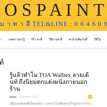
 O S P A I N T
ห ม า ท า สี TEL&LINE : 0 6 4 6 0 9
รา
บทความน่ารู้
รีวิว ทาสี
วิธีการทาสี
ทาบ้านสีอะไรดี
วีดีโอ
ท์
รู้แล้วทำไม TOA Walltex ลายเด้
นท์ ถึงนิยมตกแต่งผนังภายนอก
ร้าน
-
0
admin
5 October, 2022
เพื่อนๆเคยสงสัยไหมครับ ? เวลาเราไปเดินตามร้านอาหาร ตาม