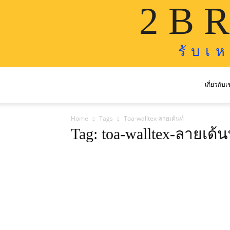
2 B R
รั บ เ 
เกี่ยวกับเ
Home
Tags
Toa-walltex-ลายเด้นท์
Tag: toa-walltex-ลายเด้น