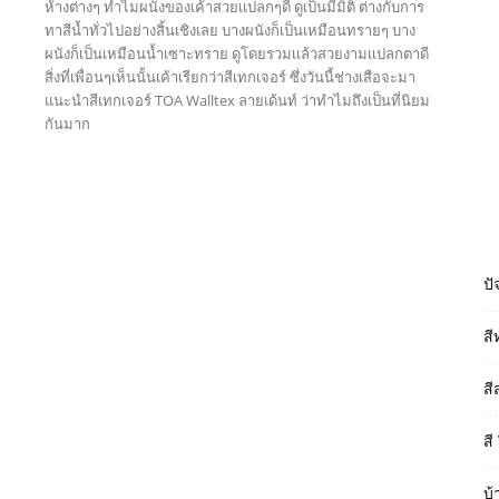
ห้างต่างๆ ทำไมผนังของเค้าสวยเเปลกๆดี ดูเป็นมีมิติ ต่างกับการ
ทาสีน้ำทั่วไปอย่างสิ้นเชิงเลย บางผนังก็เป็นเหมือนทรายๆ บาง
ผนังก็เป็นเหมือนน้ำเซาะทราย ดูโดยรวมเเล้วสวยงามเเปลกตาดี
สิ่งที่เพื่อนๆเห็นนั้นเค้าเรียกว่าสีเทกเจอร์ ซึ่งวันนี้ช่างเสือจะมา
แนะนำสีเทกเจอร์ TOA Walltex ลายเด้นท์ ว่าทำไมถึงเป็นที่นิยม
กันมาก
Read more
ปั
สี
สี
สี
บ้