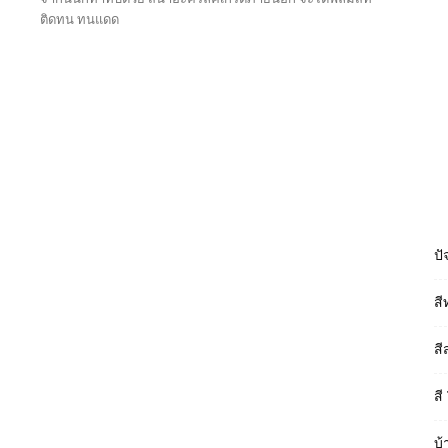
ติดทน ทนแดด
Read more
ปั
สี
สี
สี
บ้