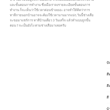
และขั้นตอนการทำงาน ซึ่งเมื่อเราลงรายละเอียดขั้นตอนการ
ทำงาน ก็จะเห็นว่าใช้เวลาค่อนข้างเยอะ อาจทำให้คิดว่าการ
ทาสีภายนอกบ้านอาจจะต้องใช้เวลานานมากแน่ๆ วันนี้ช่างเสือ
จะขอมาเเชร์การ ทาสีบ้านเดี่ยว 3 วันเสร็จ แล้วทำแบบถูกขั้น
ตอน !! จะเป็นยังไง ตามช่างเสือมาเลยครับ
Read more
ปั
สี
สี
สี
บ้