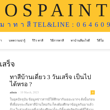
 O S P A I N T
ห ม า ท า สี TEL&LINE : 0 6 4 6 0 9
รา
บทความน่ารู้
รีวิว ทาสี
วิธีการทาสี
ทาบ้านสีอะไรดี
วีดีโอ
เสร็จ
ทาสีบ้านเดี่ยว 3 วันเสร็จ เป็นไป
ได้หรอ ?
-
0
admin
10 March, 2023
ในยุคปัจจุบัน ข้อมูลข่าวสารมีให้ศึกษากันเยอะมากๆ ดังนั้นก่อน
ที่เพื่อนๆจะเริ่มทาสีบ้านใหม่กัน ก็คงต้องศึกษาข้อมูลกันมาเเล้ว
บ้าง ในส่วนข้อมูลที่เราต้องศึกษาก็จะมีตั้งเเต่ผลิตภัณฑ์ที่ใช้งาน