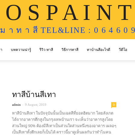
 O S P A I N T
ห ม า ท า สี TEL&LINE : 0 6 4 6 0 9
รา
บทความน่ารู้
รีวิว ทาสี
วิธีการทาสี
ทาบ้านสีอะไรดี
วีดีโอ
ทาสีบ้านสีเทา
-
0
admin
9 August, 2019
ทาสีบ้านสีเทา ในปัจจุบันนั้นเป็นเฉดสีที่ยอดฮิตมาก โดยสังเกต
ได้จากอาคารตึกสูงในกรุงเทพบ้านเรา จะเห็นว่าอาคารสูงโดย
ส่วนใหญ่ 90% ต้องมีสีเทาเป็นส่วนใดส่วนหนึ่งของอาคาร เผลอๆ
เป็นสีเทาทั้งตึกเลยก็เป็นได้ คราวนี้มาดูเห็นผลกันว่าทำไมคน