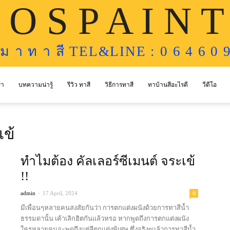
 O S P A I N T
ห ม า ท า สี TEL&LINE : 0 6 4 6 0 9
รา
บทความน่ารู้
รีวิว ทาสี
วิธีการทาสี
ทาบ้านสีอะไรดี
วีดีโอ
เข้
ทำไมต้อง คัลเลอร์ซีเมนต์ จระเข้
!!
-
0
admin
17 April, 2024
มีเพื่อนๆหลายคนสงสัยกันว่า การตกแต่งผนังด้วยการทาสีน้ำ
ธรรมดานั้น เค้าเลิกฮิตกันเเล้วหรอ หากพูดถึงการตกแต่งผนัง
ใครหลายคนจะพูดถึงแต่สีตกแต่งพิเศษ ซึ่งจริงๆแล้วการทาสีน้ำ