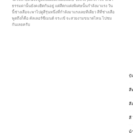
ธรรมดานั้นยังคงฮิตกันอยู่ แต่สีตกแต่งพิเศษนั้นกำลังมาแรง วัน
นี้ช่างเสือจะพาไปดูสีรุ่นหนึ่งที่กำลังมาแรงเลยทีเดียว สีที่ช่างเสือ
พูดถึงก็คือ คัลเลอร์ซีเมนต์ จระเข้ จะสวยงามขนาดไหน ไปชม
กันเลยครับ
Read more
ปั
สี
สี
สี
บ้