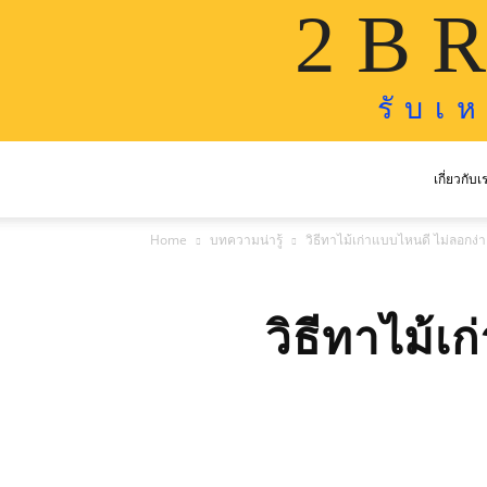
2 B R
รั บ เ 
เกี่ยวกับเ
Home
บทความน่ารู้
วิธีทาไม้เก่าแบบไหนดี ไม่ลอกง่า
วิธีทาไม้เ