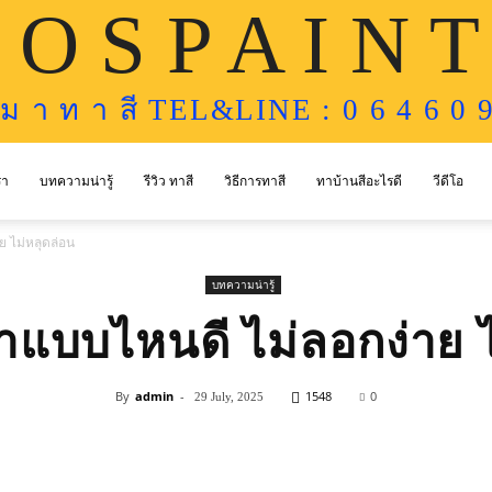
 O S P A I N T
ห ม า ท า สี TEL&LINE : 0 6 4 6 0 9
รา
บทความน่ารู้
รีวิว ทาสี
วิธีการทาสี
ทาบ้านสีอะไรดี
วีดีโอ
ย ไม่หลุดล่อน
บทความน่ารู้
ก่าแบบไหนดี ไม่ลอกง่าย 
By
admin
-
1548
0
29 July, 2025