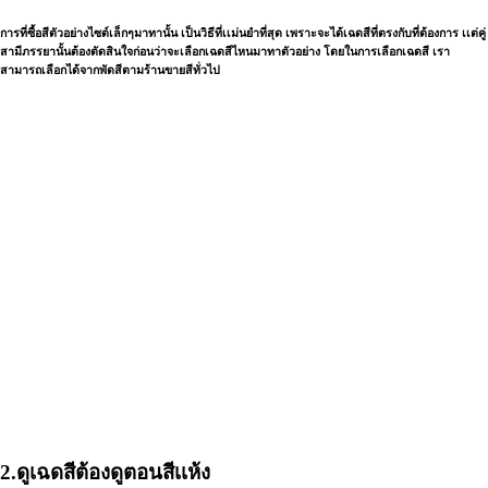
การที่ซื้อสีตัวอย่างไซต์เล็กๆมาทานั้น เป็นวิธีที่เเม่นยำที่สุด เพราะจะได้เฉดสีที่ตรงกับที่ต้องการ เเต่คู่
สามีภรรยานั้นต้องตัดสินใจก่อนว่าจะเลือกเฉดสีไหนมาทาตัวอย่าง โดยในการเลือกเฉดสี เรา
สามารถเลือกได้จากพัดสีตามร้านขายสีทั่วไป
2.ดูเฉดสีต้องดูตอนสีเเห้ง