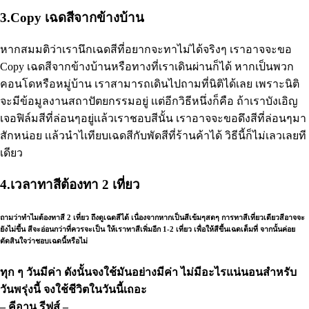
3.Copy เฉดสีจากข้างบ้าน
หากสมมติว่าเรานึกเฉดสีที่อยากจะทาไม่ได้จริงๆ เราอาจจะขอ
Copy เฉดสีจากข้างบ้านหรือทางที่เราเดินผ่านก็ได้ หากเป็นพวก
คอนโดหรือหมู่บ้าน เราสามารถเดินไปถามที่นิติได้เลย เพราะนิติ
จะมีข้อมูลงานสถาปัตยกรรมอยู่ เเต่อีกวิธีหนึ่งก็คือ ถ้าเราบังเอิญ
เจอฟิล์มสีที่ล่อนๆอยู่เเล้วเราชอบสีนั้น เราอาจจะขอดึงสีที่ล่อนๆมา
สักหน่อย เเล้วนำไเทียบเฉดสีกับพัดสีที่ร้านค้าได้ วิธีนี้ก็ไม่เลวเลยที
เดียว
4.เวลาทาสีต้องทา 2 เที่ยว
ถามว่าทำไมต้องทาสี 2 เที่ยว ถึงดูเฉดสีได้ เนื่องจากหากเป็นสีเข้มๆสดๆ การทาสีเที่ยวเดียวสีอาจจะ
ยังไม่ขึ้น สีจะอ่อนกว่าที่ควรจะเป็น ให้เราทาสีเพิ่มอีก 1-2 เที่ยว เพื่อให้สีขึ้นเฉดเต็มที่ จากนั้นค่อย
ตัดสินใจว่าชอบเฉดนี้หรือไม่
ทุก ๆ วันมีค่า ดังนั้นจงใช้มันอย่างมีค่า
ไม่มีอะไรแน่นอนสำหรับ
วันพรุ่งนี้
จงใช้ชีวิตในวันนี้เถอะ
– คีอานู รีฟส์ –