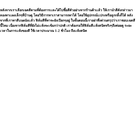
หลังจากเราเลือกเฉดสีตามที่ต้องการเเละได้ไปซื้อสีตัวอย่างจากร้านค้าเเล้ว ให้เรานำสีดังกล่าวมา
ลองทาเเผงเล็กๆที่บ้านดู โดยวิธีการทาเราสามารถทาได้ โดยใช้อุปกรณ์เเปรงหรือลูกกลิ้งก็ได้ หลัง
จากที่เราทาสีบนผนังเเล้ว ฟิล์มสีที่ทาจะยังเปียกๆอยู่ ในขั้นตอนนี้เราอย่าพึ่งด่วนสรุปว่าเราชอบเฉดสี
นี้ไหม เนื่องจากฟิล์มสีที่ยังไม่เเห้งจะเข้มกว่าปกติ เราต้องรอให้ฟิล์มสีเเห้งสนิทจริงๆถึงค่อยดู ระยะ
เวลาในการเเห้งของสี ใช้เวลาประมาณ 1-2 ชั่วโมง ถึงเเห้งสนิท