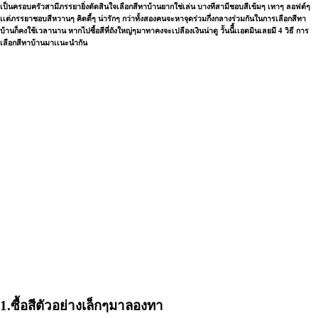
เป็นครอบครัวสามีภรรยายิ่งตัดสินใจเลือกสีทาบ้านยากใช่เล่น บางทีสามีชอบสีเข้มๆ เทาๆ ลอฟต์ๆ
เเต่ภรรยาชอบสีหวานๆ คิตตี้ๆ น่ารักๆ กว่าทั้งสองคนจะหาจุดร่วมกึ่งกลางร่วมกันในการเลือกสีทา
บ้านก็คงใช้เวลานาน หากไปซื้อสีที่ถังใหญ่ๆมาทาคงจะเปลืองเงินน่าดู วัันนีี้เเอดมินเลยมี 4 วิธี การ
เลือกสีทาบ้านมาเเนะนำกัน
1.ซื้อสีตัวอย่างเล็กๆมาลองทา