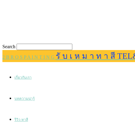
Search
รั บ เ ห ม า ท า สี TEL
2 B R O S P A I N T I N G
เกี่ยวกับเรา
บทความน่ารู้
รีวิว ทาสี