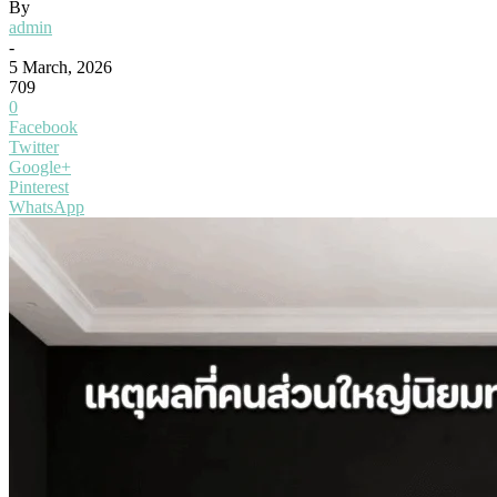
By
admin
-
5 March, 2026
709
0
Facebook
Twitter
Google+
Pinterest
WhatsApp