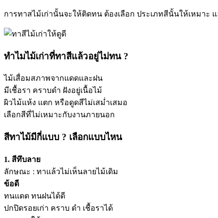
การทาสไม้เก่านั้นจะให้ติดทน ต้องเลือก ประเภทสีนั้นให้เหมาะ
ทำไมไม้เก่าที่ทาสีแล้วอยู่ไม่ทน ?
ไม้เสื่อมสภาพจากแดดและฝน
มีเชื้อรา คราบดำ ฝังอยู่เนื้อไม้
ผิวไม้แห้ง แตก หรือดูดสีไม่เสม่ำเสมอ
เลือกสีที่ไม่เหมาะกับงานภายนอก
สีทาไม้มีกี่แบบ ? เลือกแบบไหน
1. สีทึบลาย
ลักษณะ : ทาแล้วไม่เห็นลายไม้เดิม
ข้อดี
ทนแดด ทนฝนได้ดี
ปกปิดรอยเก่า คราบ ดำ เชื้อราได้