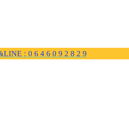
&LINE : 0 6 4 6 0 9 2 8 2 9