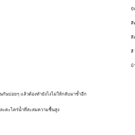
ปั
สี
สี
สี
บ้
็นกันบ่อยๆ แล้วต้องทำยังไงไม่ให้กลับมาซ้ำอีก
ะตะไคร่น้ำที่สะสมความชื้นสูง