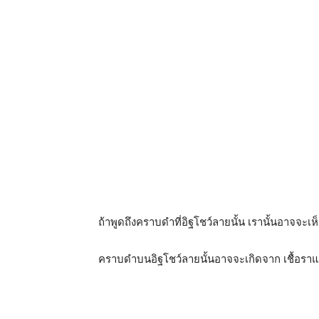
ถ้าพูดถึงคราบดำที่อิฐโชว์ลายนั้น เรานั้นอาจจะเห
คราบดำบนอิฐโชว์ลายนั้นอาจจะเกิดจาก เชื้อราแล