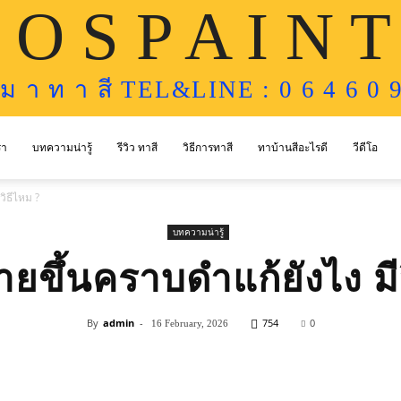
 O S P A I N T
ห ม า ท า สี TEL&LINE : 0 6 4 6 0 9
รา
บทความน่ารู้
รีวิว ทาสี
วิธีการทาสี
ทาบ้านสีอะไรดี
วีดีโอ
วิธีไหม ?
บทความน่ารู้
ายขึ้นคราบดำแก้ยังไง มี
By
admin
-
754
0
16 February, 2026