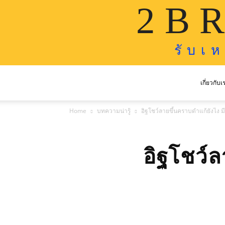
2 B R
รั บ เ 
เกี่ยวกับเ
Home
บทความน่ารู้
อิฐโชว์ลายขึ้นคราบดำแก้ยังไง มี
อิฐโชว์ล