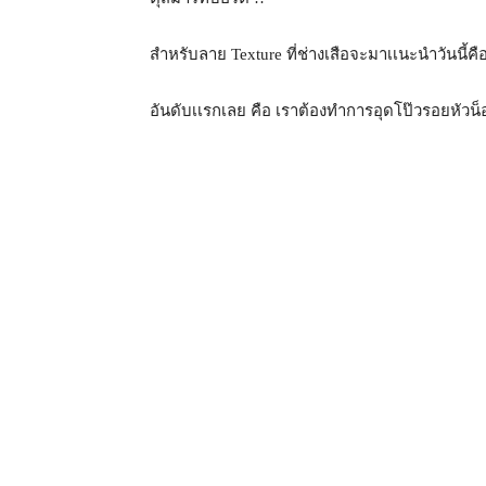
สำหรับลาย Texture ที่ช่างเสือจะมาเเนะนำวันนี้คื
อันดับเเรกเลย คือ เราต้องทำการอุดโป๊วรอยหัวน็อต