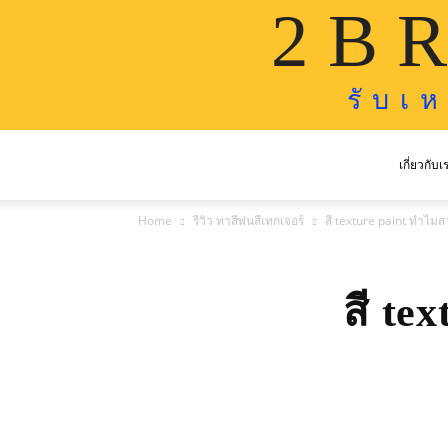
2 B R
รั บ เ 
เกี่ยวกับเ
Home
รีวิว ทาสีพ่นสีเทกเจอร์
สี texture paint ทำไมส
สี te