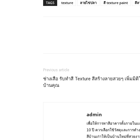
TAGS
texture
ลายไข่ปลา
สี texture paint
สี
Previous article
ช่างเสือ รับทำสี Texture สีสร้างลายสวยๆ เพิ่มมิติ
บ้านคุณ
admin
เพื่อให้การทาสีอาคารทั้งภายในแล
10 ปี ควรเลือกใช้วัสดุเเละการทำ
สีบ้านเก่าให้เป็นบ้านใหม่ที่สวย