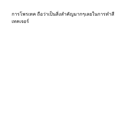
การโพรเทค ถือว่าเป็นสิ่งสำคัญมากๆเลยในการทำสี
เทคเจอร์