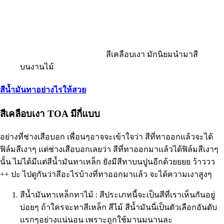
สีเคลือบเงา มักนิยมนำมาสี
บนงานไม้
สีน้ำมันทาอย่างไรให้สวย
สีเคลือบเงา TOA มีกี่แบบ
อย่างที่ช่างเสือบอก เพื่อนๆอาจจะเข้าใจว่า สีที่ทาออกเเล้วจะได้
ฟิล์มสีเงาๆ เเต่ช่างเสือบอกเลยว่า สีที่ทาออกมาเเล้วได้ฟิล์มสีเงาๆ
นั้น ไม่ได้มีเเต่สีน้ำมันทาเหล็ก ยังมีสีทาบนปูนอีกด้วยยยย ว้าววว
++ ปะ ไปดูกันว่าสีอะไรบ้างที่ทาออกมาเเล้ว จะได้ความเงาสูงๆ
สีน้ำมันทาเหล็กทาไม้ : สีประเภทนี้จะเป็นสีที่เราเห็นกันอยู่
บ่อยๆ ถ้าใครจะทาสีเหล็ก สีไม้ สีน้ำมันนี่เป็นตัวเลือกอันดับ
เเรกๆอย่างเเน่นอน เพราะถูกใช้มานมนานละ