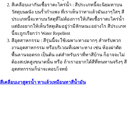
สีเคลือบเงากันเชื้อราตะไคร่น้ำ : สีประเภทนี้จะนิยมทาบน
วัสดุบนผนัง บนรั้วกำเเพง ที่เราเห็นว่าทาเเล้วมันเงาๆใสๆ สี
ประเภทนี้จะทาบนวัสดุที่ไม่ต้องการให้เกิดเชื้อราตะไคร่น้ำ
เเต่ยังอยากให้เห็นวัสดุเดิมอยู่ว่ามีลักษณะอย่างไร สีประเภท
นี้จะถูกเรียกว่า Water Repellent
สีอุตสาหกรรม : สีรุ่นนี้จะใช้เฉพาะทางมากๆ สำหรับพวก
งานอุตสาหกรรม หรือบริเวณที่เฉพาะทาง เช่น ห้องผ่าตัด
พื้นลานจอดรถ เป็นต้น เเต่สำหรับเราที่ทาสีบ้าน ก็อาจจะไม่
ต้องสเปคสูงขนาดนั้น หรือ ถ้าเราอยากได้สีที่ทนทานจริงๆ สี
อุตสหกรรมก็น่าจะตอบโจทย์
สีเคลือบเงาสูตรน้ำ ทาเเล้วเหมือนทาสีน้ำมัน