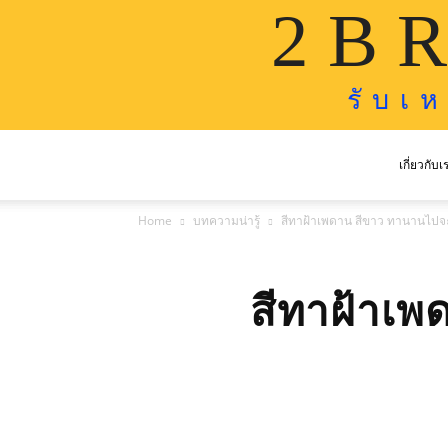
2 B R
รั บ เ 
เกี่ยวกับเ
Home
บทความน่ารู้
สีทาฝ้าเพดาน สีขาว ทานานไปจ
สีทาฝ้าเ