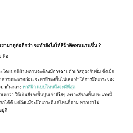
ัว เรามาดูต่อดีกว่า จะทำยังไงให้สีฝ้าติดทนนานขึ้น ?
ย คือ
ะโดยปกติฝ้าเพดานจะต้องมีการฉาบด้วยวัสดุผงยิปซั่ม ซึ่งเมื่อ
่ทำความสะอาดก่อน จะทาสีรองพื้นไปเลย ทำให้การยึดเกาะของ
นผงมากั้นกลาง
ทาสีฝ้า แบบไหนถึงจะดีที่สุด
ะนำเลยว่า ให้เป็นสีรองพื้นปูนเก่าสีใสๆ เพราะสีรองพื้นประเภทนี้
กได้ดี แต่ถึงเเม้จะยึดเกาะดีเเค่ไหนก็ตาม หากเราไม่
ู่ดี