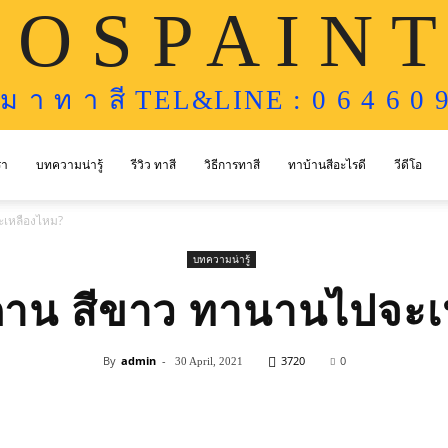
 O S P A I N T
ห ม า ท า สี TEL&LINE : 0 6 4 6 0 9
รา
บทความน่ารู้
รีวิว ทาสี
วิธีการทาสี
ทาบ้านสีอะไรดี
วีดีโอ
ะเหลืองไหม?
บทความน่ารู้
พดาน สีขาว ทานานไปจะเ
By
admin
-
3720
0
30 April, 2021