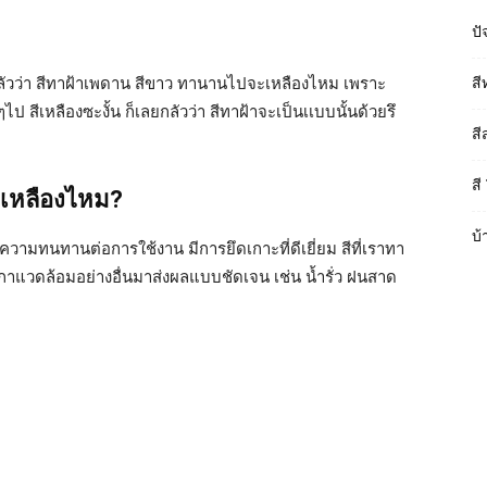
ปั
กลัวว่า สีทาฝ้าเพดาน สีขาว ทานานไปจะเหลืองไหม เพราะ
สี
ป สีเหลืองซะงั้น ก็เลยกลัวว่า สีทาฝ้าจะเป็นเเบบนั้นด้วยรึ
สี
สี
ะเหลืองไหม?
บ้
ความทนทานต่อการใช้งาน มีการยึดเกาะที่ดีเยี่ยม สีที่เราทา
ภาแวดล้อมอย่างอื่นมาส่งผลแบบชัดเจน เช่น น้ำรั่ว ฝนสาด