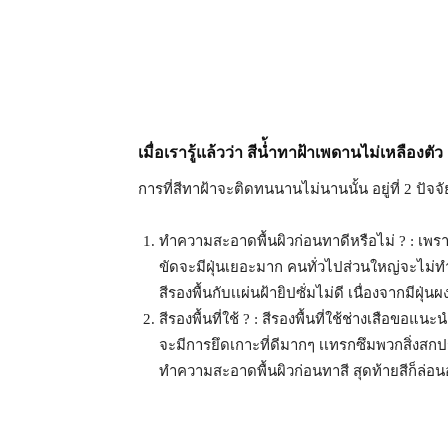
เมื่อเรารู้แล้วว่า สีน่้ำทาฝ้าเพดานไม่เหลืองต
การที่สีทาฝ้าจะติดทนนานไม่นานนั้น อยู่ที่ 2 ปัจจั
ทำความสะอาดพื้นผิวก่อนทาดีหรือไม่ ? : เพรา
ขัดจะมีฝุ่นเยอะมาก คนทั่วไปส่วนใหญ่จะไม
สีรองพื้นกับเเผ่นฝ้ายิปซั่มไม่ดี เนื่องจากมีฝุ่
สีรองพื้นที่ใช้ ? : สีรองพื้นที่ใช้ช่างเสือขอแน
จะมีการยึดเกาะที่ดีมากๆ เเทรกซึมพวกสิ่งสกปร
ทำความสะอาดพื้นผิวก่อนทาสี สุดท้ายสีก็ล่อนอย