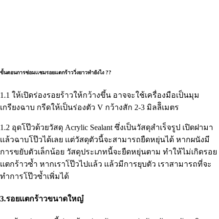
ขั้นตอนการซ่อมเเซมรอยแตกร้าววิ่งยาวทำยังไง ??
1.1 ให้เปิดร่องรอยร้าวให้กว้างขึ้น อาจจะใช้เครื่องมือเป็นมุม
เกรียงฉาบ กรีดให้เป็นร่องตัว V กว้างสัก 2-3 มิลลิิเมตร
1.2 อุดโป๊วด้วยวัสดุ Acrylic Sealant ซึ่งเป็นวัสดุสำเร็จรูป เปิดฝามา
เเล้วฉาบโป๊วได้เลย เเต่วัสดุตัวนี้จะสามารถยืดหยุ่นได้ หากผนังมี
การขยับตัวเล็กน้อย วัสดุประเภทนี้จะยืดหยุ่นตาม ทำให้ไม่เกิดรอย
เเตกร้าวซ้ำ หากเราโป๊วไปเเล้ว เเล้วมีการยุบตัว เราสามารถที่จะ
ทำการโป๊วซ้ำเพิ่มได้
3.รอยเเตกร้าวขนาดใหญ๋