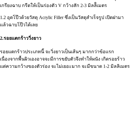
เกรียงฉาบ กรีดให้เป็นร่องตัว V กว้างสัก 2-3 มิลลิิเมตร
1.2 อุดโป๊วด้วยวัสดุ Acrylic Filler ซึ่งเป็นวัสดุสำเร็จรูป เปิดฝามา
เเล้วฉาบโป๊วได้เลย
2.รอยแตกร้าววิ่งยาว
รอยแตกร้าวประเภทนี้ จะวิ่งยาวเป็นเส้นๆ มากกว่าข้อเเรก
เนื่องจากพื้นผิวเองอาจจะมีการขยับตัวจึงทำให้ผนัง เกิดรอยร้าว
เเต่ความกว้างของตัวร่อง จะไม่เยอะมาก จะมีขนาด 1-2 มิลลิเมตร