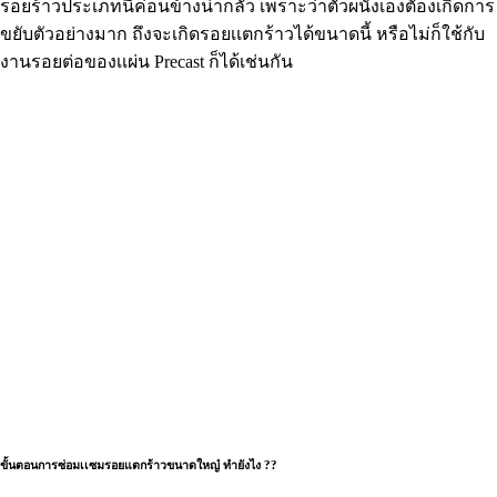
รอยร้าวประเภทนี้ค่อนข้างน่ากลัว เพราะว่าตัวผนังเองตัองเกิดการ
ขยับตัวอย่างมาก ถึงจะเกิดรอยเเตกร้าวได้ขนาดนี้ หรือไม่ก็ใช้กับ
งานรอยต่อของเเผ่น Precast ก็ได้เช่นกัน
ขั้นตอนการซ่อมเเซมรอยแตกร้าวขนาดใหญ๋ ทำยังไง ??