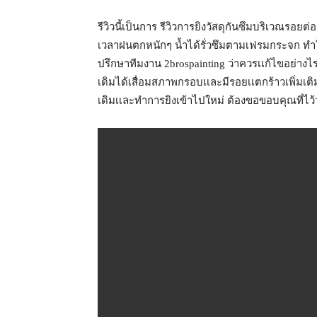
รีวิวนี้เป็นการ รีวิวการยิงวัสดุกันซึมบริเวณรอ
เวลาฝนตกหนักๆ น้ำได้รั่วซึมตามเฟรมกระจก ทำใ
ปรึกษาทีมงาน 2brospainting ว่าควรเเก้ไขอย่างไร
เดิมได้เสื่อมสภาพกรอบเเละมีรอยเเตกร้าวเพิ่มเต
เดิมเเละทำการยิงเข้าไปใหม่ ต้องขอขอบคุณที่ไว้วา