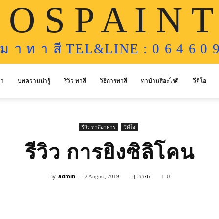
 O S P A I N T
ห ม า ท า สี TEL&LINE : 0 6 4 6 0 9
รา
บทความน่ารู้
รีวิว ทาสี
วิธีการทาสี
ทาบ้านสีอะไรดี
วีดีโอ
รีวิว ทาสีอาคาร
วีดีโอ
รีวิว การยิงซิลิโคน
By
admin
-
3376
0
2 August, 2019