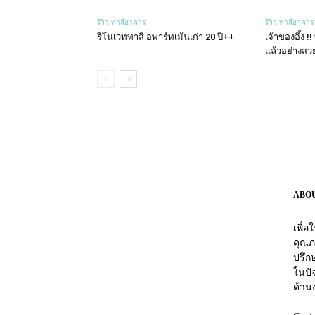
รีวิว ทาสีอาคาร
รีวิว ทาสีอาคาร
รีโนเวททาสี อพาร์ทเม้นเก่า 20 ปี++
เจ้าของอึ้ง !
แล้วอย่างสวย
ABO
เพื่
คุณภ
ปรึกษ
ในปัจ
ด้าน