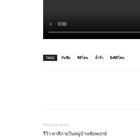
TAGS
กันซึม
ซิลิโคน
น้ำรั่ว
ยิงซิลิโคน
Previous article
รีวิว ทาสีภายในหมู่บ้านชัยพฤกษ์