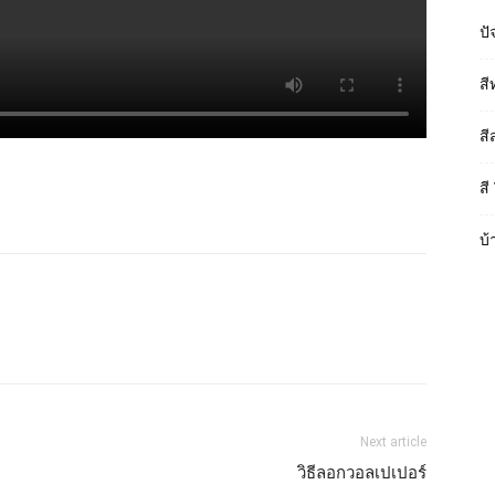
ปั
สี
สี
สี
บ้
Next article
วิธีลอกวอลเปเปอร์