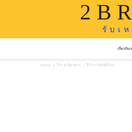
2 B R
รั บ เ 
เกี่ยวกับเ
Home
รีวิว ทาสีอาคาร
รีวิว การยิงซิลิโคน