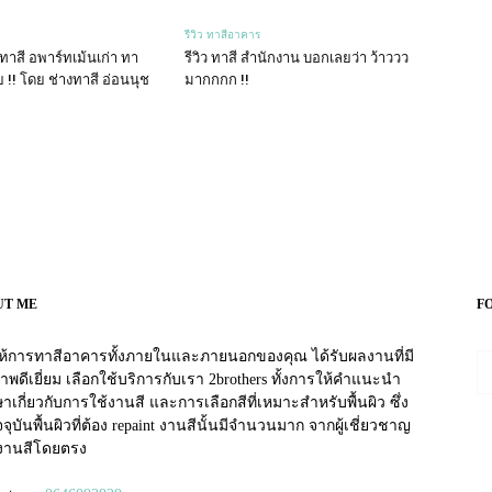
รีวิว ทาสีอาคาร
! ทาสี อพาร์ทเม้นเก่า ทา
รีวิว ทาสี สำนักงาน บอกเลยว่า ว้าววว
 !! โดย ช่างทาสี อ่อนนุช
มากกกก !!
UT ME
F
อให้การทาสีอาคารทั้งภายในและภายนอกของคุณ ได้รับผลงานที่มี
าพดีเยี่ยม เลือกใช้บริการกับเรา 2brothers ทั้งการให้คำแนะนำ
าเกี่ยวกับการใช้งานสี และการเลือกสีที่เหมาะสำหรับพื้นผิว ซึ่ง
จุบันพื้นผิวที่ต้อง repaint งานสีนั้นมีจำนวนมาก จากผู้เชี่ยวชาญ
งานสีโดยตรง
tv izle