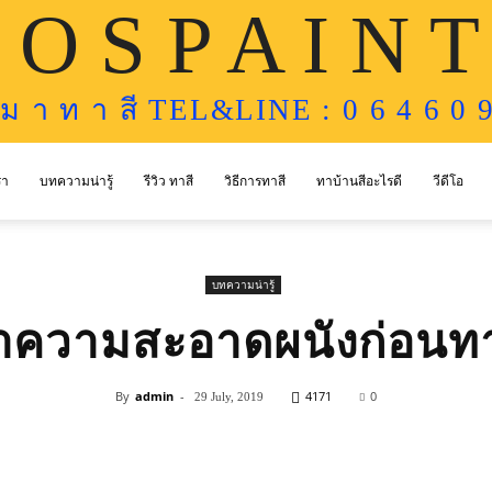
 O S P A I N T
ห ม า ท า สี TEL&LINE : 0 6 4 6 0 9
รา
บทความน่ารู้
รีวิว ทาสี
วิธีการทาสี
ทาบ้านสีอะไรดี
วีดีโอ
บทความน่ารู้
ำความสะอาดผนังก่อนทา
By
admin
-
4171
0
29 July, 2019