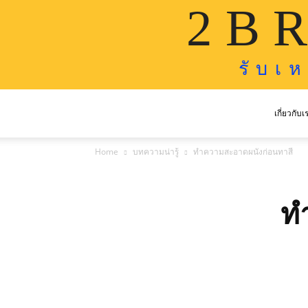
2 B R
รั บ เ 
เกี่ยวกับเ
Home
บทความน่ารู้
ทำความสะอาดผนังก่อนทาสี
ท