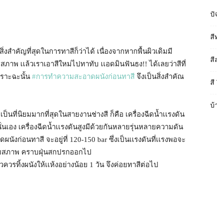
ปั
สี
งสำคัญที่สุดในการทาสีก็ว่าได้ เนื่องจากหากพื้นผิวเดิมมี
สี
มสภาพ เเล้วเราเอาสีใหม่ไปทาทับ เเอดมินฟันธง!! ได้เลยว่าสีที่
เพราะฉะนั้น
#
การทำความสะอาดผนังก่อนทาสี
จึงเป็นสิ่งสำคัณ
สี
บ้
นที่นิยมมากที่สุดในสายงานช่างสี ก็คือ เครื่องฉีดน้ำเเรงดัน
นเอง เครื่องฉีดน้ำเเรงดันสูงมีด้วยกันหลายรุ่นหลายความดัน
ก่อนทาสี จะอยู่ที่ 120-150 bar ซึ่งเป็นเเรงดันที่เเรงพอจะ
สื่อมสภาพ คราบฝุ่นสกปรกออกไป
รทิ้งผนังให้เเห้งอย่างน้อย 1 วัน จึงค่อยทาสีต่อไป