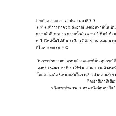
😑
✊
ทำความสะอาดผนังก่อนทาสี
🌂🌂
👨‍🌾
👩‍🌾
การทำความสะอาดผนังก่อนทาสีนั้นเป็นสิ่
คราบฝุ่นสิ่งสกปรก คราบน้ำมัน คราบสีเดิมที่เสื่อ
ทาไปใหม่นั้นไม่เกิน 3 เดือน สีต้องล่อนเเน่นอน 
ที่ไม่ควรละเลย
🌞
🌻
ในการทำความสะอาดผนังก่อนทาสีนั้น อุปกรณ์ที่เป็
สูงหรือ Water Jet ทีเรา
ใช้ทำความสะอาดล้างรถนั่
โดยความดันที่เหมาะสมในการล้างทำความสะอาดผนัง
ฉีดเอาสีเก่าที่เ
หลังจากทำความสะอาดผนังก่อนทาสีเเล้วคว